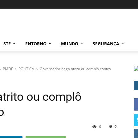
STF
ENTORNO
MUNDO
SEGURANÇA
PMDF
POLÍTICA
Governador nega atrito ou complô contra
trito ou complô
o
0
0