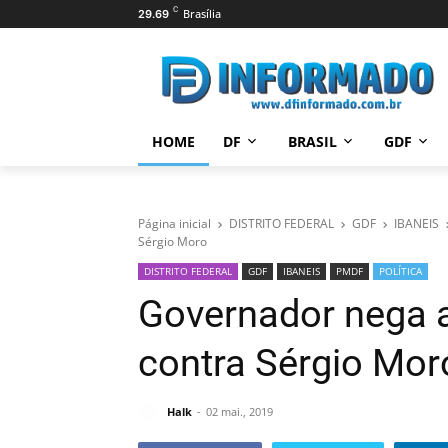
C
Brasília
29.69
HOME
DF
BRASIL
GDF
Página inicial
DISTRITO FEDERAL
GDF
IBANEIS
Sérgio Moro
DISTRITO FEDERAL
GDF
IBANEIS
PMDF
POLÍTICA
Governador nega a
contra Sérgio Mor
Halk
02 mai., 2019