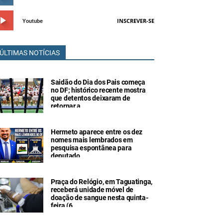
INSCREVER-SE
Youtube
ÚLTIMAS NOTÍCIAS
Saidão do Dia dos Pais começa
no DF; histórico recente mostra
que detentos deixaram de
retornar a
Hermeto aparece entre os dez
nomes mais lembrados em
pesquisa espontânea para
deputado
Praça do Relógio, em Taguatinga,
receberá unidade móvel de
doação de sangue nesta quinta-
feira (6