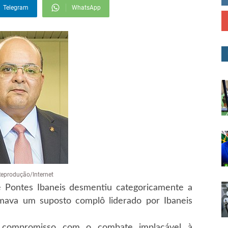
Telegram
WhatsApp
Reprodução/Internet
 Pontes Ibaneis desmentiu categoricamente a
mava um suposto complô liderado por Ibaneis
compromisso com o combate implacável à