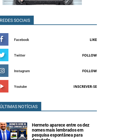
REDES SOCIAIS
LIKE
Facebook
FOLLOW
Twitter
FOLLOW
Instagram
INSCREVER-SE
Youtube
ÚLTIMAS NOTÍCIAS
Hermeto aparece entre os dez
nomes mais lembrados em
pesquisa espontânea para
deputado