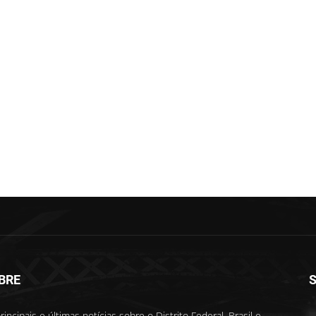
BRE
S
rincipais e últimas notícias sobre o Distrito Federal, Brasil e