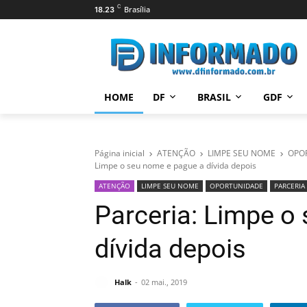
C
Brasília
18.23
HOME
DF
BRASIL
GDF
Página inicial
ATENÇÃO
LIMPE SEU NOME
OPO
Limpe o seu nome e pague a dívida depois
ATENÇÃO
LIMPE SEU NOME
OPORTUNIDADE
PARCERIA
Parceria: Limpe o
dívida depois
Halk
02 mai., 2019