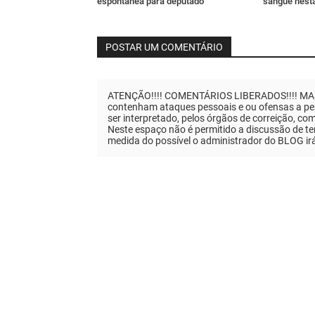
espontânea para deputado
sangue nesta
POSTAR UM COMENTÁRIO
ATENÇÃO!!!! COMENTÁRIOS LIBERADOS!!!! MAS..
contenham ataques pessoais e ou ofensas a pes
ser interpretado, pelos órgãos de correição, co
Neste espaço não é permitido a discussão de tem
medida do possível o administrador do BLOG ir