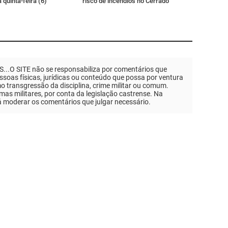
 quinta-feira (6)
risco de incêndios no Cerrado
.O SITE não se responsabiliza por comentários que
soas físicas, jurídicas ou conteúdo que possa por ventura
mo transgressão da disciplina, crime militar ou comum.
as militares, por conta da legislação castrense. Na
á moderar os comentários que julgar necessário.