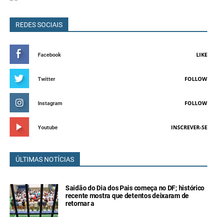
REDES SOCIAIS
LIKE
Facebook
FOLLOW
Twitter
FOLLOW
Instagram
INSCREVER-SE
Youtube
ÚLTIMAS NOTÍCIAS
Saidão do Dia dos Pais começa no DF; histórico
recente mostra que detentos deixaram de
retornar a