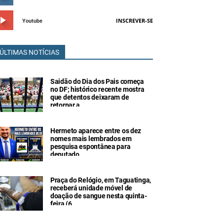
INSCREVER-SE
Youtube
ÚLTIMAS NOTÍCIAS
Saidão do Dia dos Pais começa
no DF; histórico recente mostra
que detentos deixaram de
retornar a
Hermeto aparece entre os dez
nomes mais lembrados em
pesquisa espontânea para
deputado
Praça do Relógio, em Taguatinga,
receberá unidade móvel de
doação de sangue nesta quinta-
feira (6