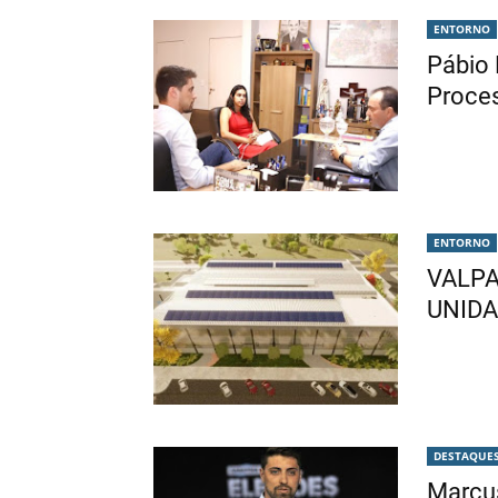
ENTORNO
Pábio
Proce
ENTORNO
VALPA
UNID
DESTAQUE
Marcus