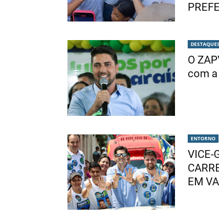
PREFE
DESTAQUE
O ZAP
com a 
ENTORNO
VICE-
CARRE
EM VA