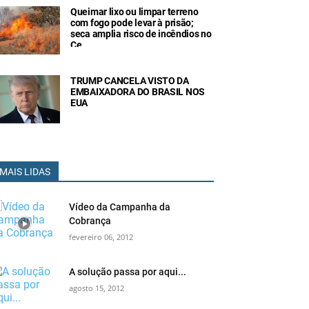
Queimar lixo ou limpar terreno
com fogo pode levar à prisão;
seca amplia risco de incêndios no
Ce
TRUMP CANCELA VISTO DA
EMBAIXADORA DO BRASIL NOS
EUA
MAIS LIDAS
Vídeo da Campanha da
Cobrança
fevereiro 06, 2012
A solução passa por aqui...
agosto 15, 2012