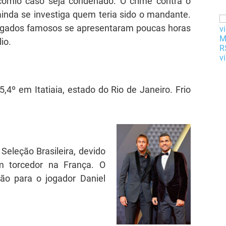
cômio caso seja condenado. O crime contra o
 ainda se investiga quem teria sido o mandante.
ogados famosos se apresentaram poucas horas
io.
,4º em Itatiaia, estado do Rio de Janeiro. Frio
 Seleção Brasileira, devido
m torcedor na França. O
tão para o jogador Daniel