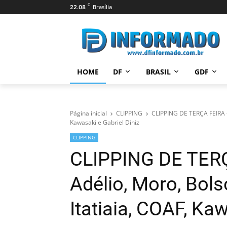
C
Brasília
22.08
HOME
DF
BRASIL
GDF
Página inicial
CLIPPING
CLIPPING DE TERÇA FEIRA -
Kawasaki e Gabriel Diniz
CLIPPING
CLIPPING DE TERÇ
Adélio, Moro, Bol
Itatiaia, COAF, Ka