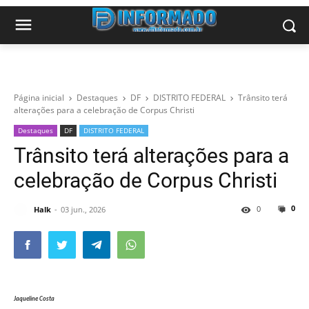
Página inicial
Destaques
DF
DISTRITO FEDERAL
Trânsito terá
alterações para a celebração de Corpus Christi
Destaques
DF
DISTRITO FEDERAL
Trânsito terá alterações para a
celebração de Corpus Christi
0
0
Halk
03 jun., 2026
Jaqueline Costa