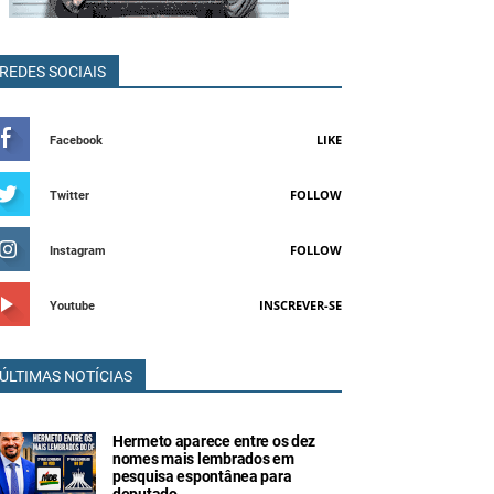
REDES SOCIAIS
LIKE
Facebook
FOLLOW
Twitter
FOLLOW
Instagram
INSCREVER-SE
Youtube
ÚLTIMAS NOTÍCIAS
Hermeto aparece entre os dez
nomes mais lembrados em
pesquisa espontânea para
deputado