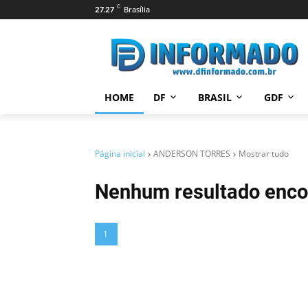
C
Brasília
27.27
HOME
DF
BRASIL
GDF
Página inicial
ANDERSON TORRES
Mostrar tudo
Nenhum resultado enco
1