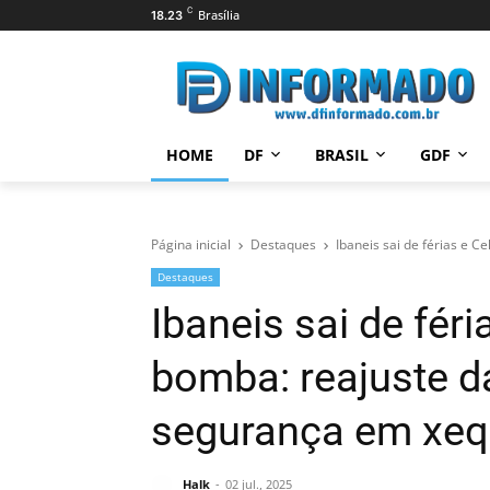
C
Brasília
18.23
HOME
DF
BRASIL
GDF
Página inicial
Destaques
Ibaneis sai de férias e 
Destaques
Ibaneis sai de féri
bomba: reajuste d
segurança em xe
Halk
02 jul., 2025