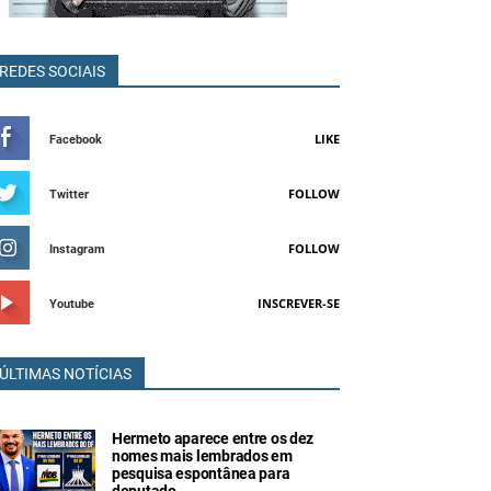
REDES SOCIAIS
LIKE
Facebook
FOLLOW
Twitter
FOLLOW
Instagram
INSCREVER-SE
Youtube
ÚLTIMAS NOTÍCIAS
Hermeto aparece entre os dez
nomes mais lembrados em
pesquisa espontânea para
deputado