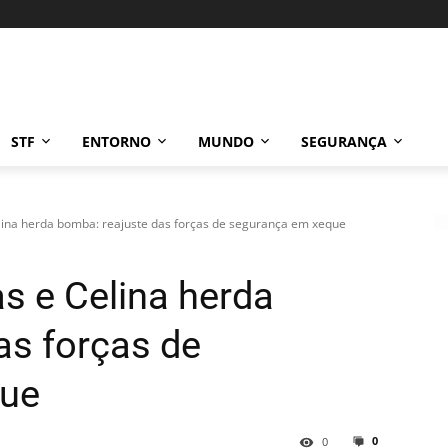
STF
ENTORNO
MUNDO
SEGURANÇA
Celina herda bomba: reajuste das forças de segurança em xeque
as e Celina herda
as forças de
que
0
0