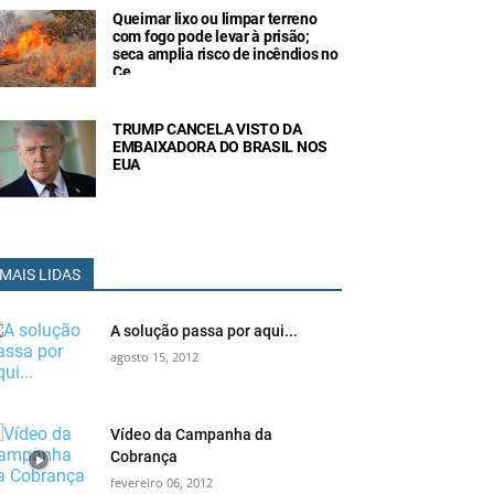
Queimar lixo ou limpar terreno
com fogo pode levar à prisão;
seca amplia risco de incêndios no
Ce
TRUMP CANCELA VISTO DA
EMBAIXADORA DO BRASIL NOS
EUA
MAIS LIDAS
A solução passa por aqui...
agosto 15, 2012
Vídeo da Campanha da
Cobrança
fevereiro 06, 2012