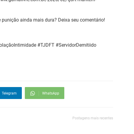
e punição ainda mais dura? Deixa seu comentário!
olaçãoIntimidade #TJDFT #ServidorDemitiido
Telegram
WhatsApp
Postagens mais recentes