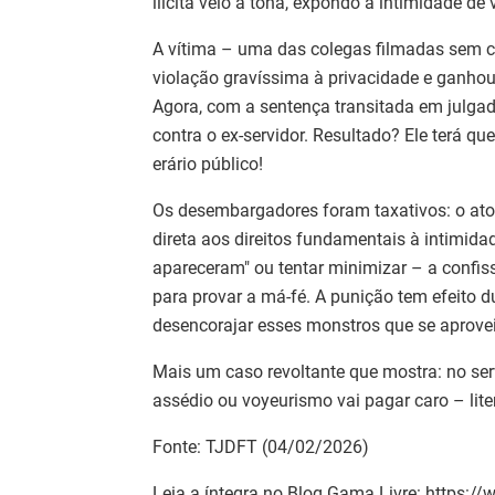
ilícita veio à tona, expondo a intimidade de
A vítima – uma das colegas filmadas sem c
violação gravíssima à privacidade e ganhou
Agora, com a sentença transitada em julgad
contra o ex-servidor. Resultado? Ele terá qu
erário público!
Os desembargadores foram taxativos: o ato 
direta aos direitos fundamentais à intimida
apareceram" ou tentar minimizar – a confis
para provar a má-fé. A punição tem efeito du
desencorajar esses monstros que se aprovei
Mais um caso revoltante que mostra: no ser
assédio ou voyeurismo vai pagar caro – lite
Fonte: TJDFT (04/02/2026)
Leia a íntegra no Blog Gama Livre: https: