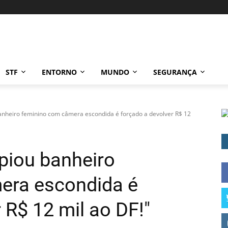
STF
ENTORNO
MUNDO
SEGURANÇA
anheiro feminino com câmera escondida é forçado a devolver R$ 12
spiou banheiro
era escondida é
 R$ 12 mil ao DF!"