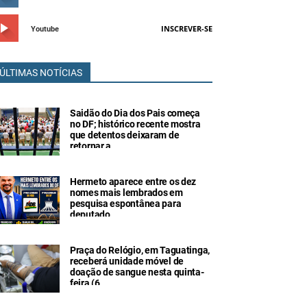
INSCREVER-SE
Youtube
ÚLTIMAS NOTÍCIAS
Saidão do Dia dos Pais começa
no DF; histórico recente mostra
que detentos deixaram de
retornar a
Hermeto aparece entre os dez
nomes mais lembrados em
pesquisa espontânea para
deputado
Praça do Relógio, em Taguatinga,
receberá unidade móvel de
doação de sangue nesta quinta-
feira (6