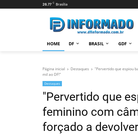
C
Brasília
26.77
HOME
DF
BRASIL
GDF
Página inicial
Destaques
"Pervertido que espiou b
mil ao DF!"
Destaques
"Pervertido que e
feminino com câm
forçado a devolver