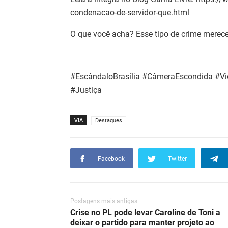
condenacao-de-servidor-que.html
O que você acha? Esse tipo de crime merec
#EscândaloBrasília #CâmeraEscondida #Vi
#Justiça
VIA
Destaques
Facebook
Twitter
Postagens mais antigas
Crise no PL pode levar Caroline de Toni a
deixar o partido para manter projeto ao