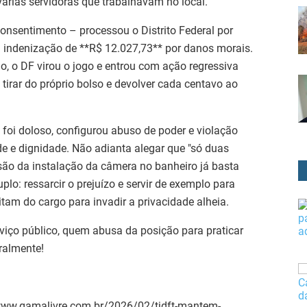
 várias servidoras que trabalhavam no local.
onsentimento – processou o Distrito Federal por
 indenização de **R$ 12.027,73** por danos morais.
o, o DF virou o jogo e entrou com ação regressiva
e tirar do próprio bolso e devolver cada centavo ao
foi doloso, configurou abuso de poder e violação
de e dignidade. Não adianta alegar que "só duas
são da instalação da câmera no banheiro já basta
plo: ressarcir o prejuízo e servir de exemplo para
tam do cargo para invadir a privacidade alheia.
viço público, quem abusa da posição para praticar
ralmente!
//www.gamalivre.com.br/2026/02/tjdft-mantem-