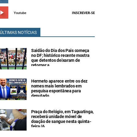
INSCREVER-SE
Youtube
ÚLTIMAS NOTÍCIAS
Saidão do Dia dos Pais começa
no DF; histórico recente mostra
que detentos deixaram de
retornar a
Hermeto aparece entre os dez
nomes mais lembrados em
pesquisa espontânea para
deputado
Praça do Relógio, em Taguatinga,
receberá unidade móvel de
doação de sangue nesta quinta-
feira (6