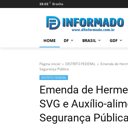
C
Brasília
26.03
HOME
DF
BRASIL
GDF
Página inicial
DISTRITO FEDERAL
Emenda de Hermet
Segurança Pública
DISTRITO FEDERAL
Emenda de Hermet
SVG e Auxílio-ali
Segurança Públic