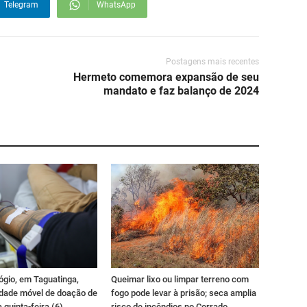
Telegram
WhatsApp
Postagens mais recentes
Hermeto comemora expansão de seu
mandato e faz balanço de 2024
ógio, em Taguatinga,
Queimar lixo ou limpar terreno com
idade móvel de doação de
fogo pode levar à prisão; seca amplia
 quinta-feira (6)
risco de incêndios no Cerrado