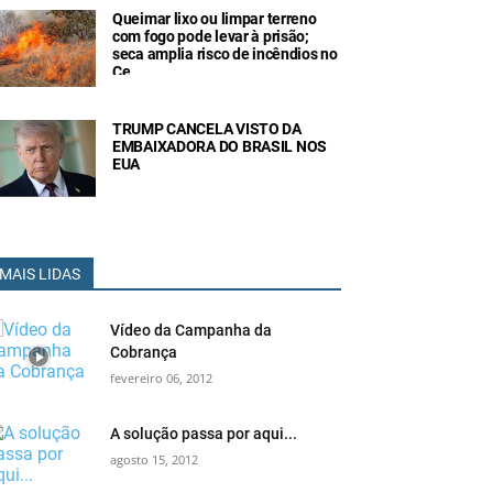
Queimar lixo ou limpar terreno
com fogo pode levar à prisão;
seca amplia risco de incêndios no
Ce
TRUMP CANCELA VISTO DA
EMBAIXADORA DO BRASIL NOS
EUA
MAIS LIDAS
Vídeo da Campanha da
Cobrança
fevereiro 06, 2012
A solução passa por aqui...
agosto 15, 2012