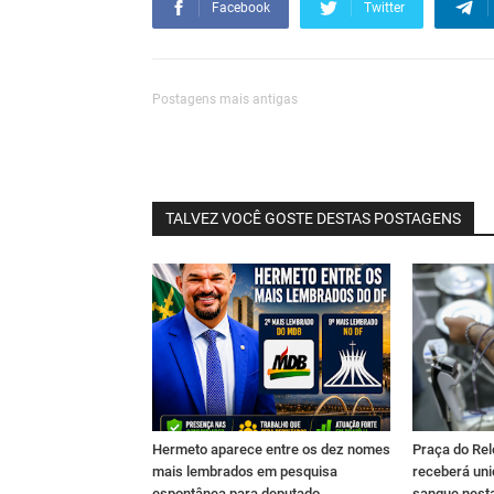
Facebook
Twitter
Postagens mais antigas
TALVEZ VOCÊ GOSTE DESTAS POSTAGENS
Hermeto aparece entre os dez nomes
Praça do Rel
mais lembrados em pesquisa
receberá un
espontânea para deputado
sangue nesta