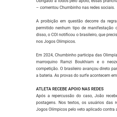
Obrigado a todos pelo apoio, essas prancha
– comentou Chumbinho nas redes sociais.
A proibição em questão decorre da regra
permitido nenhum tipo de manifestação ou 
disso, o COI notificou o brasileiro, que prec
nos Jogos Olímpicos.
Em 2024, Chumbinho participa das Olimpíad
marroquino Ramzi Boukhiam e o neozel
competição. O brasileiro avançou direto pa
a bateria. As provas do surfe acontecem em
ATLETA RECEBE APOIO NAS REDES
Após a repercussão do caso, João receb
postagens. Nos textos, os usuários das 
Jogos Olímpicos pelo veto aplicado contra a