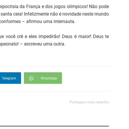
e hipocrisia da França e dos jogos olímpicos! Não pode
anta ceia! Infelizmente não é novidade neste mundo
 conformes – afirmou uma internauta.
 você crê e eles impedirão! Deus é maior! Deus te
peonato! – escreveu uma outra.
Telegram
WhatsApp
Postagens mais recentes