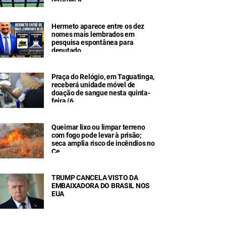
Hermeto aparece entre os dez
nomes mais lembrados em
pesquisa espontânea para
deputado
Praça do Relógio, em Taguatinga,
receberá unidade móvel de
doação de sangue nesta quinta-
feira (6
Queimar lixo ou limpar terreno
com fogo pode levar à prisão;
seca amplia risco de incêndios no
Ce
TRUMP CANCELA VISTO DA
EMBAIXADORA DO BRASIL NOS
EUA