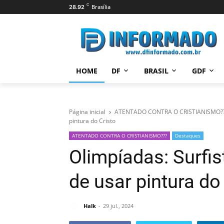
C
Brasília
28.92
HOME
DF
BRASIL
GDF
Página inicial
ATENTADO CONTRA O CRISTIANISMO?
pintura do Cristo
ATENTADO CONTRA O CRISTIANISMO???
Destaques
Olimpíadas: Surfist
de usar pintura do
Halk
29 jul., 2024