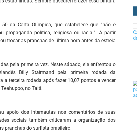
s estão lindas. Sempre buscarei refazer essa pintura
 50 da Carta Olímpica, que estabelece que “não é
propaganda política, religiosa ou racial”. A partir
isou trocar as pranchas de última hora antes da estreia
as pela primeira vez. Neste sábado, ele enfrentou o
andês Billy Stairmand pela primeira rodada da
ra a terceira rodada após fazer 10,07 pontos e vencer
 Teahupoo, no Taiti.
eu apoio dos internautas nos comentários de suas
redes sociais também criticaram a organização dos
s pranchas do surfista brasileiro.