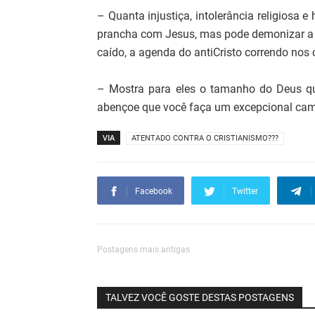
– Quanta injustiça, intolerância religiosa 
prancha com Jesus, mas pode demonizar a s
caído, a agenda do antiCristo correndo nos
– Mostra para eles o tamanho do Deus que
abençoe que você faça um excepcional cam
VIA
ATENTADO CONTRA O CRISTIANISMO???
Facebook
Twitter
Postagens mais antigas
TALVEZ VOCÊ GOSTE DESTAS POSTAGENS