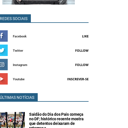
REDES SOCIAIS
LIKE
Facebook
FOLLOW
Twitter
FOLLOW
Instagram
INSCREVER-SE
Youtube
ÚLTIMAS NOTÍCIAS
Saidão do Dia dos Pais começa
no DF; histórico recente mostra
que detentos deixaram de
retornar a