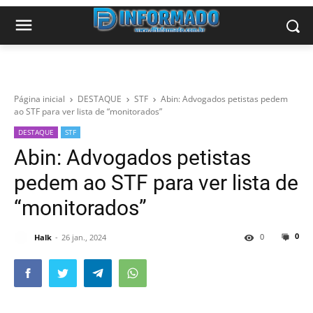
Página inicial
DESTAQUE
STF
Abin: Advogados petistas pedem
ao STF para ver lista de “monitorados”
DESTAQUE
STF
Abin: Advogados petistas
pedem ao STF para ver lista de
“monitorados”
0
0
Halk
26 jan., 2024