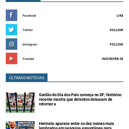
LIKE
Facebook
FOLLOW
Twitter
FOLLOW
Instagram
INSCREVER-SE
Youtube
ÚLTIMAS NOTÍCIAS
Saidão do Dia dos Pais começa no DF; histórico
recente mostra que detentos deixaram de
retornar a
Hermeto aparece entre os dez nomes mais
lembrados em pesquisa espontânea para