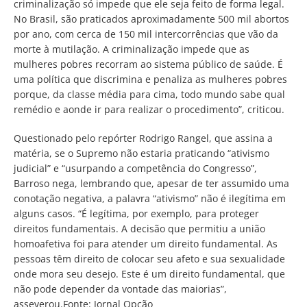
criminalização só impede que ele seja feito de forma legal.
No Brasil, são praticados aproximadamente 500 mil abortos
por ano, com cerca de 150 mil intercorrências que vão da
morte à mutilação. A criminalização impede que as
mulheres pobres recorram ao sistema público de saúde. É
uma política que discrimina e penaliza as mulheres pobres
porque, da classe média para cima, todo mundo sabe qual
remédio e aonde ir para realizar o procedimento”, criticou.
Questionado pelo repórter Rodrigo Rangel, que assina a
matéria, se o Supremo não estaria praticando “ativismo
judicial” e “usurpando a competência do Congresso”,
Barroso nega, lembrando que, apesar de ter assumido uma
conotação negativa, a palavra “ativismo” não é ilegítima em
alguns casos. “É legítima, por exemplo, para proteger
direitos fundamentais. A decisão que permitiu a união
homoafetiva foi para atender um direito fundamental. As
pessoas têm direito de colocar seu afeto e sua sexualidade
onde mora seu desejo. Este é um direito fundamental, que
não pode depender da vontade das maiorias”,
asseverou.Fonte: Jornal Opção