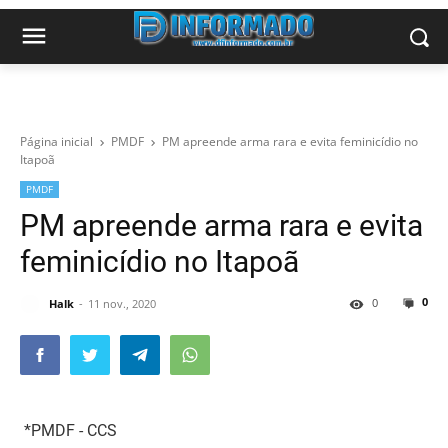
Página inicial
PMDF
PM apreende arma rara e evita feminicídio no
Itapoã
PMDF
PM apreende arma rara e evita
feminicídio no Itapoã
0
0
Halk
11 nov., 2020
*PMDF - CCS