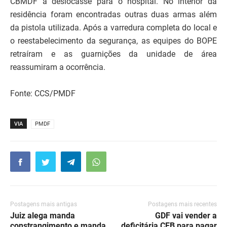
CBMDF a deslocasse para o hospital. No interior da
residência foram encontradas outras duas armas além
da pistola utilizada. Após a varredura completa do local e
o reestabelecimento da segurança, as equipes do BOPE
retraíram e as guarnições da unidade de área
reassumiram a ocorrência.
Fonte: CCS/PMDF
VIA
PMDF
Postagens mais antigas
Postagens mais recentes
Juiz alega manda
GDF vai vender a
constrangimento e manda
deficitária CEB para pagar