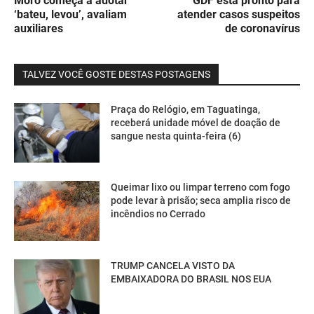
Moro começa a adotar
GDF está pronto para
‘bateu, levou’, avaliam
atender casos suspeitos
auxiliares
de coronavírus
TALVEZ VOCÊ GOSTE DESTAS POSTAGENS
Praça do Relógio, em Taguatinga,
receberá unidade móvel de doação de
sangue nesta quinta-feira (6)
Queimar lixo ou limpar terreno com fogo
pode levar à prisão; seca amplia risco de
incêndios no Cerrado
TRUMP CANCELA VISTO DA
EMBAIXADORA DO BRASIL NOS EUA