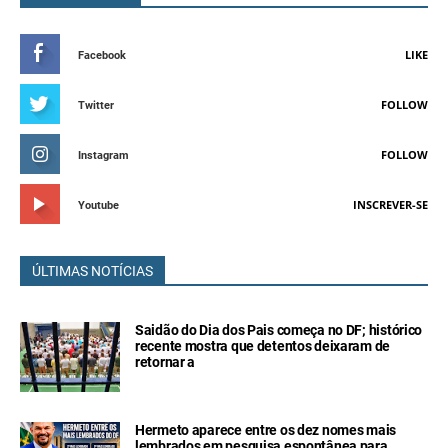
LIKE
Facebook
FOLLOW
Twitter
FOLLOW
Instagram
INSCREVER-SE
Youtube
ÚLTIMAS NOTÍCIAS
Saidão do Dia dos Pais começa no DF; histórico
recente mostra que detentos deixaram de
retornar a
Hermeto aparece entre os dez nomes mais
lembrados em pesquisa espontânea para