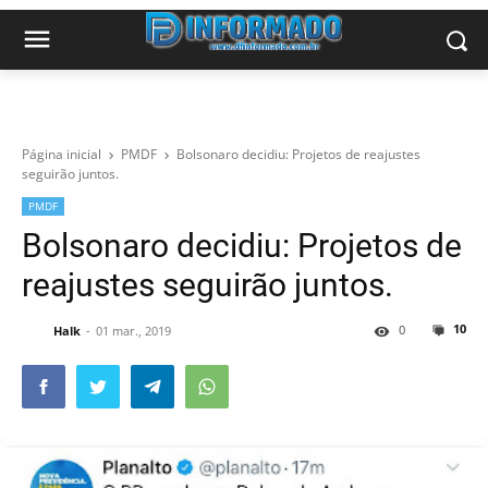
Página inicial
PMDF
Bolsonaro decidiu: Projetos de reajustes
seguirão juntos.
PMDF
Bolsonaro decidiu: Projetos de
reajustes seguirão juntos.
10
0
Halk
01 mar., 2019