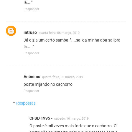
lá...."
Responder
intruso
quarta-feira, 06 março, 2019
Já dizia um certo samba: "....sai da minha aba sai pra
lá....."
Responder
Anônimo
quarta-feira, 06 março, 2019
poste mijando no cachorro
Responder
Respostas
CFSD 1995 -
sábado, 16 março, 2019
O poste é mil vezes mais forte que o cachorro. O