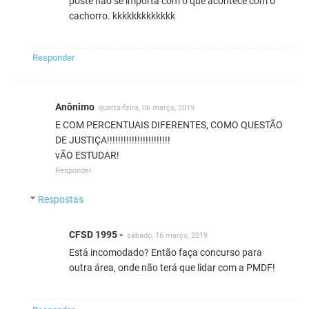
poste não se importa com o que acontece com o
cachorro. kkkkkkkkkkkkk
Responder
Anônimo
quarta-feira, 06 março, 2019
E COM PERCENTUAIS DIFERENTES, COMO QUESTÃO
DE JUSTIÇA!!!!!!!!!!!!!!!!!!!!!!!
vÃO ESTUDAR!
Responder
Respostas
CFSD 1995 -
sábado, 16 março, 2019
Está incomodado? Então faça concurso para
outra área, onde não terá que lidar com a PMDF!