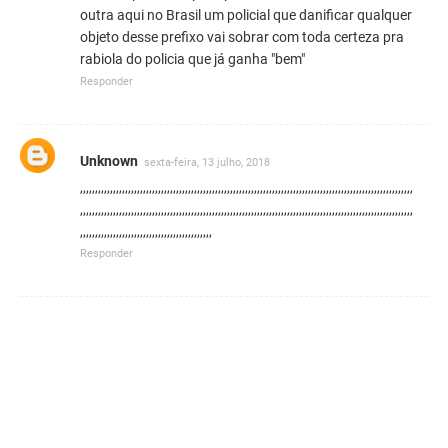
outra aqui no Brasil um policial que danificar qualquer
objeto desse prefixo vai sobrar com toda certeza pra
rabiola do policia que já ganha "bem"
Responder
Unknown
sexta-feira, 13 julho, 2018
,,,,,,,,,,,,,,,,,,,,,,,,,,,,,,,,,,,,,,,,,,,,,,,,,,,,,,,,,,,,,,,,,,,,,,,,,,,,,,,,,,,,,,,,,,,,,,,,,,,,,,,,,,,,,,,
,,,,,,,,,,,,,,,,,,,,,,,,,,,,,,,,,,,,,,,,,,,,,,,,,,,,,,,,,,,,,,,,,,,,,,,,,,,,,,,,,,,,,,,,,,,,,,,,,,,,,,,,,,,,,,,
,,,,,,,,,,,,,,,,,,,,,,,,,,,,,,,,,,,,,,,,,,,,
Responder