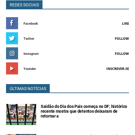
REDES SOCIAIS
LIKE
Facebook
FOLLOW
Twitter
FOLLOW
Instagram
INSCREVER-SE
Youtube
ÚLTIMAS NOTÍCIAS
Saidão do Dia dos Pais começa no DF; histórico
recente mostra que detentos deixaram de
retornar a