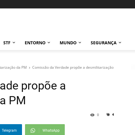
STF
ENTORNO
MUNDO
SEGURANÇA
itarização da PM
Comissão da Verdade propõe a desmilitarização
ade propõe a
da PM
4
0
Telegram
WhatsApp