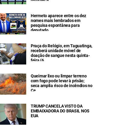
Hermeto aparece entre os dez
nomes mais lembrados em
pesquisa espontânea para
deputado
Praça do Relógio, em Taguatinga,
receberá unidade móvel de
doação de sangue nesta quinta-
feira (6
Queimar lixo ou limpar terreno
com fogo pode levar à prisão;
seca amplia risco de incêndios no
Ce
TRUMP CANCELA VISTO DA
EMBAIXADORA DO BRASIL NOS
EUA