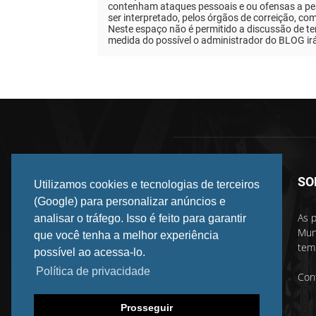
contenham ataques pessoais e ou ofensas a pes
ser interpretado, pelos órgãos de correição, co
Neste espaço não é permitido a discussão de tem
medida do possível o administrador do BLOG ir
SO
Utilizamos cookies e tecnologias de terceiros
(Google) para personalizar anúncios e
As p
analisar o tráfego. Isso é feito para garantir
Mun
que você tenha a melhor experiência
temp
possível ao acessa-lo.
Política de privacidade
Con
Prosseguir