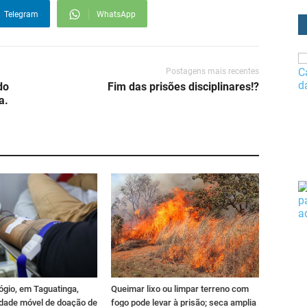
Telegram
WhatsApp
Postagens mais recentes
do
Fim das prisões disciplinares!?
a.
ógio, em Taguatinga,
Queimar lixo ou limpar terreno com
idade móvel de doação de
fogo pode levar à prisão; seca amplia