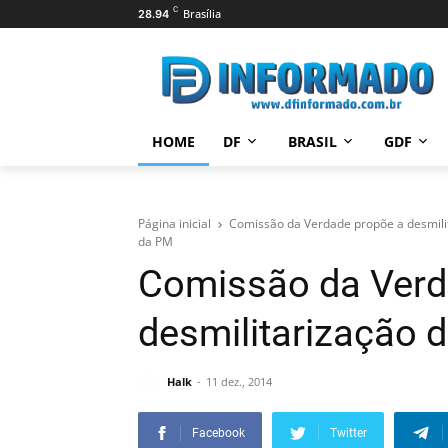
C
Brasília
28.94
HOME
DF
BRASIL
GDF
Página inicial
Comissão da Verdade propõe a desmil
da PM
Comissão da Verd
desmilitarização 
Halk
11 dez., 2014
Facebook
Twitter