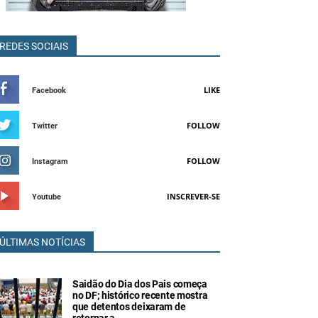
REDES SOCIAIS
LIKE
Facebook
FOLLOW
Twitter
FOLLOW
Instagram
INSCREVER-SE
Youtube
ÚLTIMAS NOTÍCIAS
Saidão do Dia dos Pais começa
no DF; histórico recente mostra
que detentos deixaram de
retornar a