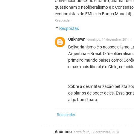
Convencionou-se, no entanto, chamar de b
questionam o neoliberalismo e o Consens
economistas do FMI e do Banco Mundial).
Responder
Respostas
Unknown
domingo, 14 dezembro, 2014
Bolivarianismo é o neosocialismo L
Argentina e Brasil. O "neoliberalis
primeiro mundo paises como: Coréia
o país mais liberal é o Chile, coi
Sobre a desmilitarização petista so
os planos de poder deles. Essa gen
algo bom ?para.
Responder
Anônimo
sexta-feira, 12 dezembro, 2014