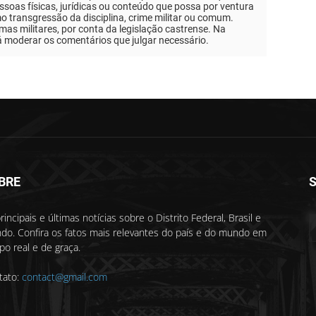
soas físicas, jurídicas ou conteúdo que possa por ventura
mo transgressão da disciplina, crime militar ou comum.
as militares, por conta da legislação castrense. Na
á moderar os comentários que julgar necessário.
BRE
S
rincipais e últimas notícias sobre o Distrito Federal, Brasil e
do. Confira os fatos mais relevantes do país e do mundo em
o real e de graça.
tato:
contact@gmail.com