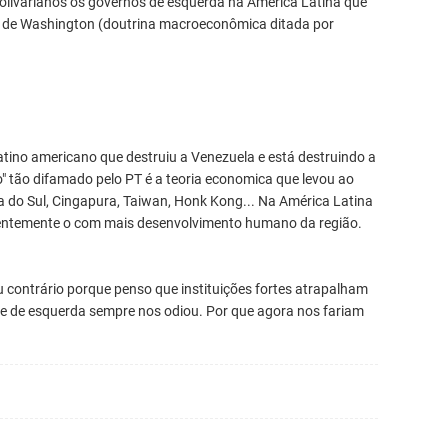
olivarianos os governos de esquerda na América Latina que
o de Washington (doutrina macroeconômica ditada por
atino americano que destruiu a Venezuela e está destruindo a
mo" tão difamado pelo PT é a teoria economica que levou ao
 do Sul, Cingapura, Taiwan, Honk Kong... Na América Latina
ncidentemente o com mais desenvolvimento humano da região.
u contrário porque penso que instituições fortes atrapalham
te de esquerda sempre nos odiou. Por que agora nos fariam