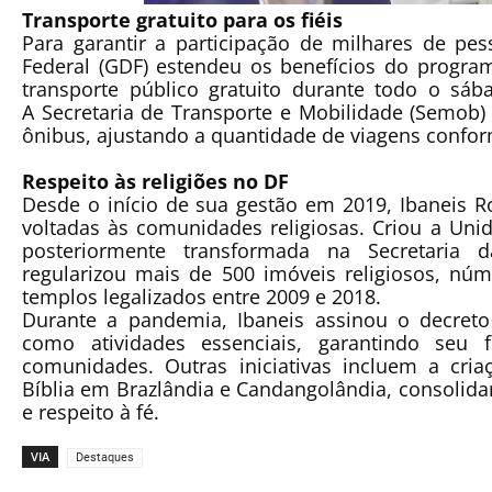
Transporte gratuito para os fiéis
Para garantir a participação de milhares de pe
Federal (GDF)
estendeu os benefícios do progr
transporte público gratuito durante todo o sá
A
Secretaria de Transporte e Mobilidade (Semob)
ônibus, ajustando a quantidade de viagens confor
Respeito às religiões no DF
Desde o início de sua gestão em 2019, Ibaneis R
voltadas às comunidades religiosas. Criou a
Unid
posteriormente transformada na
Secretaria 
regularizou mais de
500 imóveis religiosos
, núm
templos legalizados entre 2009 e 2018.
Durante a pandemia, Ibaneis assinou o decreto
como
atividades essenciais
, garantindo seu 
comunidades. Outras iniciativas incluem a cr
Bíblia
em Brazlândia e Candangolândia, consolida
e respeito à fé.
VIA
Destaques