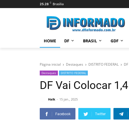
C
Brasília
25.28
HOME
DF
BRASIL
GDF
Página inicial
Destaques
DISTRITO FEDERAL
DF 
Destaques
DISTRITO FEDERAL
DF Vai Colocar 1,
Halk
15 jan., 2025
Facebook
Twitter