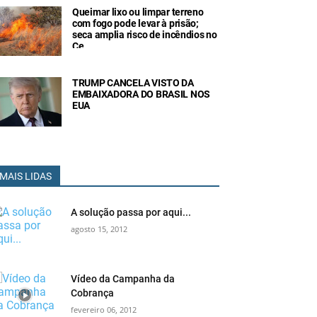
Queimar lixo ou limpar terreno
com fogo pode levar à prisão;
seca amplia risco de incêndios no
Ce
TRUMP CANCELA VISTO DA
EMBAIXADORA DO BRASIL NOS
EUA
MAIS LIDAS
A solução passa por aqui...
agosto 15, 2012
Vídeo da Campanha da
Cobrança
fevereiro 06, 2012