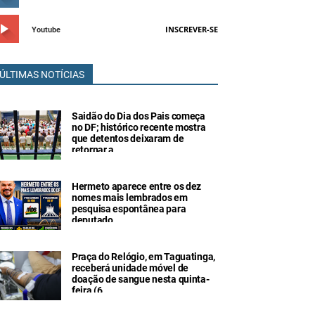
INSCREVER-SE
Youtube
ÚLTIMAS NOTÍCIAS
Saidão do Dia dos Pais começa
no DF; histórico recente mostra
que detentos deixaram de
retornar a
Hermeto aparece entre os dez
nomes mais lembrados em
pesquisa espontânea para
deputado
Praça do Relógio, em Taguatinga,
receberá unidade móvel de
doação de sangue nesta quinta-
feira (6