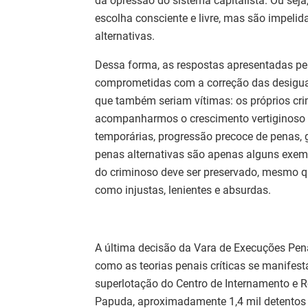
da opressão do sistema capitalista. Ou sej
escolha consciente e livre, mas são impeli
alternativas.
Dessa forma, as respostas apresentadas pel
comprometidas com a correção das desigua
que também seriam vítimas: os próprios cri
acompanharmos o crescimento vertiginoso d
temporárias, progressão precoce de penas,
penas alternativas são apenas alguns exem
do criminoso deve ser preservado, mesmo q
como injustas, lenientes e absurdas.
A última decisão da Vara de Execuções Pena
como as teorias penais críticas se manifest
superlotação do Centro de Internamento e 
Papuda, aproximadamente 1,4 mil detentos 