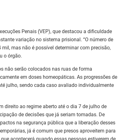
xecuções Penais (VEP), que destacou a dificuldade
stante variação no sistema prisional. “O número de
4 mil, mas não é possível determinar com precisão,
u o órgão.
ios não serão colocados nas ruas de forma
aticamente em doses homeopáticas. As progressões de
té julho, sendo cada caso avaliado individualmente
 direito ao regime aberto até o dia 7 de julho de
cipação de decisões que já seriam tomadas. De
pactos na segurança pública que a liberação desses
 temporárias, já é comum que presos aproveitem para
 o que acontecerá quando essas pessoas estiverem de