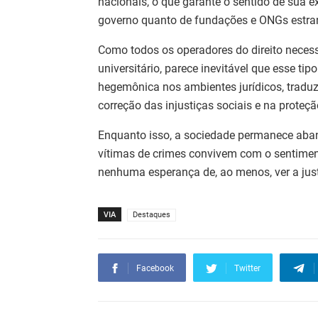
nacionais, o que garante o sentido de sua ex
governo quanto de fundações e ONGs estra
Como todos os operadores do direito nece
universitário, parece inevitável que esse t
hegemônica nos ambientes jurídicos, tradu
correção das injustiças sociais e na proteç
Enquanto isso, a sociedade permanece aband
vítimas de crimes convivem com o sentimen
nenhuma esperança de, ao menos, ver a just
VIA
Destaques
Facebook
Twitter