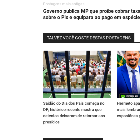
Postagens mais antigas
Governo publica MP que proíbe cobrar tax
sobre o Pix e equipara ao pago em espécie
TALVEZ VOCÊ GOSTE DESTAS POSTAGENS
Saidão do Dia dos Pais começa no
Hermeto apa
DF; histórico recente mostra que
mais lembra
detentos deixaram de retornar aos
espontânea 
presídios