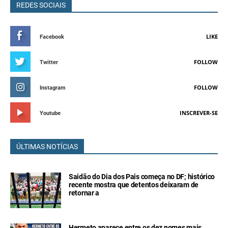
REDES SOCIAIS
LIKE
Facebook
FOLLOW
Twitter
FOLLOW
Instagram
INSCREVER-SE
Youtube
ÚLTIMAS NOTÍCIAS
Saidão do Dia dos Pais começa no DF; histórico
recente mostra que detentos deixaram de
retornar a
Hermeto aparece entre os dez nomes mais