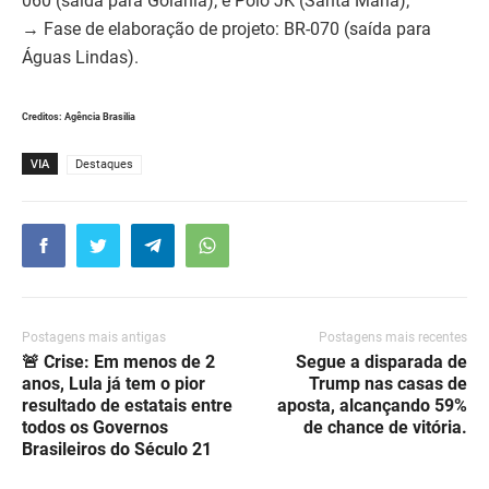
060 (saída para Goiânia); e Polo JK (Santa Maria);
→ Fase de elaboração de projeto: BR-070 (saída para
Águas Lindas).
Creditos: Agência Brasilia
VIA
Destaques
Postagens mais antigas
Postagens mais recentes
🚨 Crise: Em menos de 2
Segue a disparada de
anos, Lula já tem o pior
Trump nas casas de
resultado de estatais entre
aposta, alcançando 59%
todos os Governos
de chance de vitória.
Brasileiros do Século 21