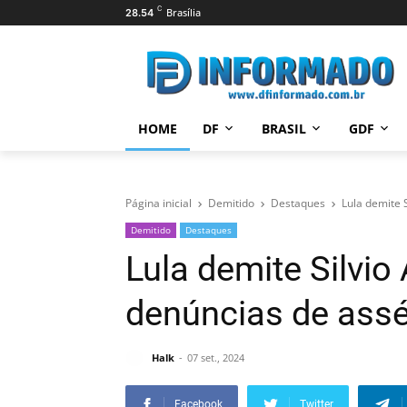
C
Brasília
28.54
HOME
DF
BRASIL
GDF
Página inicial
Demitido
Destaques
Lula demite 
Demitido
Destaques
Lula demite Silvio
denúncias de assé
Halk
07 set., 2024
Facebook
Twitter