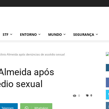
STF
ENTORNO
MUNDO
SEGURANÇA
Silvio Almeida após denúncias de assédio sexual
 Almeida após
dio sexual
0
0
Telegram
WhatsApp