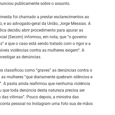
ronunciou publicamente sobre o assunto.
Almeida foi chamado a prestar esclarecimentos ao
ho, e ao advogado-geral da União, Jorge Messias. A
ica decidiu abrir procedimento para apurar as
cial (Secom) informou, em nota, que “o governo
” e que o caso está sendo tratado com o rigor e a
íveis violências contra as mulheres exigem”. A
nvestigar as denúncias.
es classificou como “graves” as denúncias contra o
s as mulheres “que diariamente quebram silêncios e
”. A pasta ainda reafirmou que nenhuma violência
u que toda denúncia desta natureza precisa ser
a das vítimas”. Pouco depois, a ministra das
 conta pessoal no Instagram uma foto sua de mãos