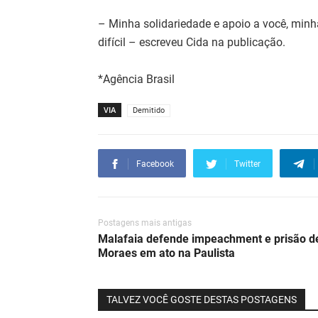
– Minha solidariedade e apoio a você, min
difícil – escreveu Cida na publicação.
*Agência Brasil
VIA
Demitido
Facebook
Twitter
Postagens mais antigas
Malafaia defende impeachment e prisão d
Moraes em ato na Paulista
TALVEZ VOCÊ GOSTE DESTAS POSTAGENS