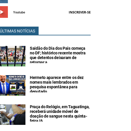
INSCREVER-SE
Youtube
ÚLTIMAS NOTÍCIAS
Saidão do Dia dos Pais começa
no DF; histórico recente mostra
que detentos deixaram de
retornar a
Hermeto aparece entre os dez
nomes mais lembrados em
pesquisa espontânea para
deputado
Praça do Relógio, em Taguatinga,
receberá unidade móvel de
doação de sangue nesta quinta-
feira (6