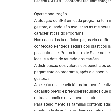
Federal (SEE-DF), conforme regulamentação 
Operacionalização
A atuação do BRB em cada programa tem iní
gestora, quando são avaliadas as melhore
características do Programa.
Nos casos dos benefícios pagos via cartão p
confecção e entrega segura dos plásticos na
pessoalmente. Por meio do site Sistema de 
local e a data de retirada dos cartões.
A distribuição dos valores dos benefícios 
pagamento do programa, após a disponibiliz
gestoras.
A seleção dos beneficiários também é realiz
cadastro prévio e preencher requisitos que 
outras situações de vulnerabilidade.
Para atendimento às famílias contempladas
ampla rede de agências, duas centrais de a