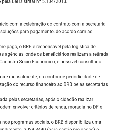
pela Lei Distrital nº 5.134/2013.
cio com a celebração do contrato com a secretaria
s soluções para pagamento, de acordo com as
ré-pago, o BRB é responsável pela logística de
s agências, onde os beneficiários realizam a retirada
Cadastro Sócio-Econômico, é possível consultar o
ocorre mensalmente, ou conforme periodicidade de
ação do recurso financeiro ao BRB pelas secretarias
ada pelas secretarias, após o cidadão realizar
podem envolver critérios de renda, moradia no DF e
 nos programas sociais, o BRB disponibiliza uma
tendimento: 3029-8440 (para cartão pré-pagos) e