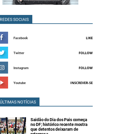
REDES SOCIAIS
LIKE
Facebook
FOLLOW
Twitter
FOLLOW
Instagram
INSCREVER-SE
Youtube
ÚLTIMAS NOTÍCIAS
Saidão do Dia dos Pais começa
no DF; histórico recente mostra
que detentos deixaram de
retornar a