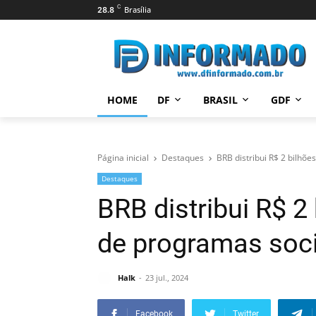
C
Brasília
28.8
HOME
DF
BRASIL
GDF
Página inicial
Destaques
BRB distribui R$ 2 bilhõe
Destaques
BRB distribui R$ 2 
de programas soc
Halk
23 jul., 2024
Facebook
Twitter