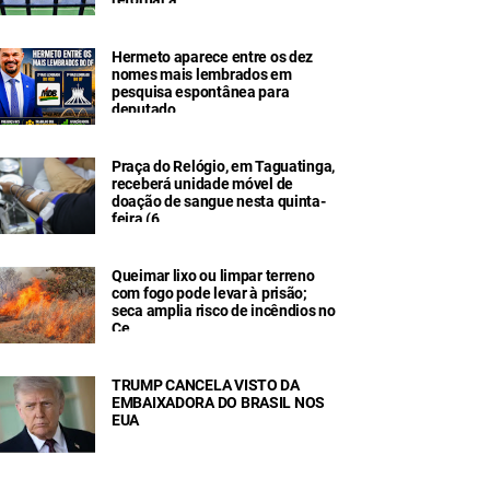
Hermeto aparece entre os dez
nomes mais lembrados em
pesquisa espontânea para
deputado
Praça do Relógio, em Taguatinga,
receberá unidade móvel de
doação de sangue nesta quinta-
feira (6
Queimar lixo ou limpar terreno
com fogo pode levar à prisão;
seca amplia risco de incêndios no
Ce
TRUMP CANCELA VISTO DA
EMBAIXADORA DO BRASIL NOS
EUA