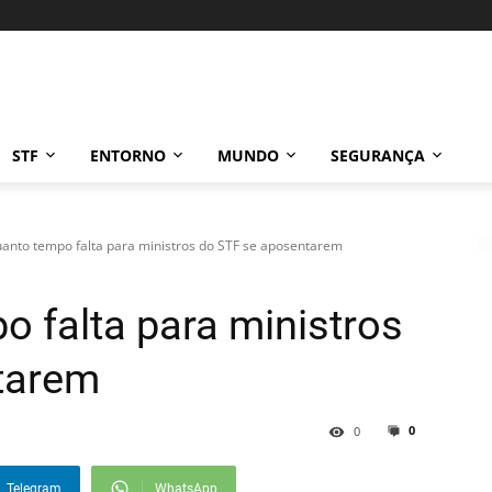
STF
ENTORNO
MUNDO
SEGURANÇA
uanto tempo falta para ministros do STF se aposentarem
o falta para ministros
tarem
0
0
Telegram
WhatsApp