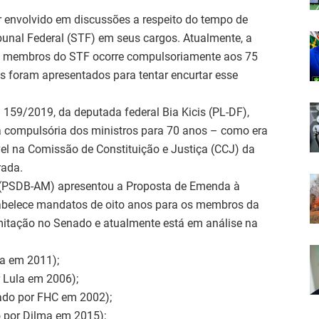
ver envolvido em discussões a respeito do tempo de
unal Federal (STF) em seus cargos. Atualmente, a
os membros do STF ocorre compulsoriamente aos 75
os foram apresentados para tentar encurtar esse
159/2019, da deputada federal Bia Kicis (PL-DF),
a compulsória dos ministros para 70 anos – como era
vel na Comissão de Constituição e Justiça (CCJ) da
rada.
 (PSDB-AM) apresentou a Proposta de Emenda à
stabelece mandatos de oito anos para os membros da
itação no Senado e atualmente está em análise na
ma em 2011);
r Lula em 2006);
ado por FHC em 2002);
o por Dilma em 2015);