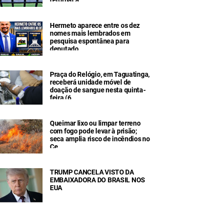
Hermeto aparece entre os dez
nomes mais lembrados em
pesquisa espontânea para
deputado
Praça do Relógio, em Taguatinga,
receberá unidade móvel de
doação de sangue nesta quinta-
feira (6
Queimar lixo ou limpar terreno
com fogo pode levar à prisão;
seca amplia risco de incêndios no
Ce
TRUMP CANCELA VISTO DA
EMBAIXADORA DO BRASIL NOS
EUA