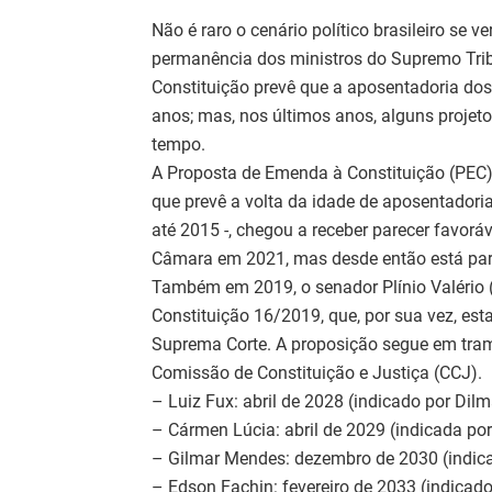
Não é raro o cenário político brasileiro se 
permanência dos ministros do Supremo Trib
Constituição prevê que a aposentadoria d
anos; mas, nos últimos anos, alguns projet
tempo.
A Proposta de Emenda à Constituição (PEC) 
que prevê a volta da idade de aposentadori
até 2015 -, chegou a receber parecer favorá
Câmara em 2021, mas desde então está pa
Também em 2019, o senador Plínio Valério
Constituição 16/2019, que, por sua vez, e
Suprema Corte. A proposição segue em tram
Comissão de Constituição e Justiça (CCJ).
– Luiz Fux: abril de 2028 (indicado por Dil
– Cármen Lúcia: abril de 2029 (indicada po
– Gilmar Mendes: dezembro de 2030 (indic
– Edson Fachin: fevereiro de 2033 (indicad