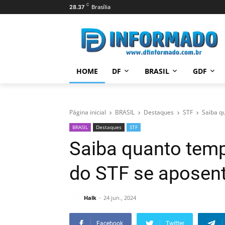
C
Brasília
28.37
HOME
DF
BRASIL
GDF
Página inicial
BRASIL
Destaques
STF
Saiba q
BRASIL
Destaques
STF
Saiba quanto temp
do STF se aposen
Halk
24 jun., 2024
Facebook
Twitter