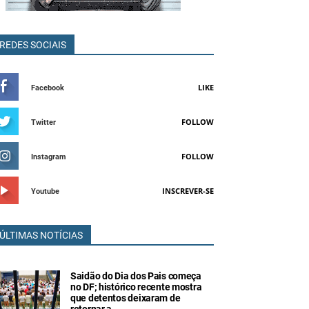
REDES SOCIAIS
LIKE
Facebook
FOLLOW
Twitter
FOLLOW
Instagram
INSCREVER-SE
Youtube
ÚLTIMAS NOTÍCIAS
Saidão do Dia dos Pais começa
no DF; histórico recente mostra
que detentos deixaram de
retornar a