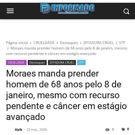
Página inicial
CRUELDADE
Destaques
DITADURA CRUEL
STF
Moraes manda prender homem de 68 anos pelo 8 de janeiro, mesmo
com recurso pendente e câncer em estágio avançado
CRUELDADE
Destaques
DITADURA CRUEL
STF
Moraes manda prender
homem de 68 anos pelo 8 de
janeiro, mesmo com recurso
pendente e câncer em estágio
avançado
0
0
Halk
23 mai., 2024