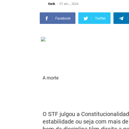
Halk
07 abr., 2024
Facebook
Twitter
ficta direito que é estabel
A morte
policial e bombeiro com mais de 
dependentes, o que não vinha se
prejuízo da própria subsistência
O STF julgou a Constitucionalidad
estabilidade ou seja com mais de 
bem da disciplina têm direito a pe