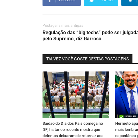
Facebook
Twitter
Postagens mais antigas
Regulação das “big techs” pode ser julgad
pelo Supremo, diz Barroso
TALVEZ VOCÊ GOSTE DESTAS POSTAGENS
Saidão do Dia dos Pais começa no
Hermeto apa
DF; histórico recente mostra que
mais lembra
detentos deixaram de retornar aos
espontânea 