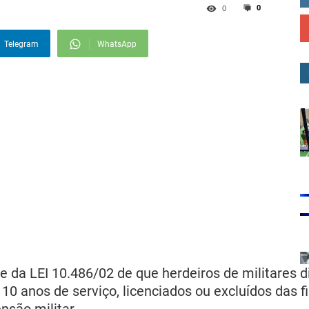
0
0
Telegram
WhatsApp
ecido pela Lei de vencimentos (10.486/02) que trat
10 anos de serviço,licenciados ou excluídos das C
ndo cumprida. Com isso várias famílias estavam
 e dignidade da pessoa humana há mais de 12 anos
e da LEI 10.486/02 de que herdeiros de militares d
10 anos de serviço, licenciados ou excluídos das f
nsão militar.