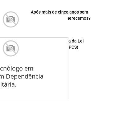
Após mais de cinco anos sem
aumento, é o que merecemos?
novembro 30, 2012
Mais uma armadilha da Lei
12086/09 (O Vulgo PCS)
fevereiro 09, 2012
ecnólogo em
 em Dependência
tária.