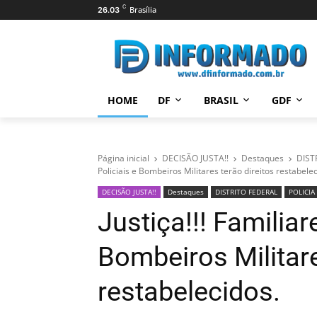
C
Brasília
26.03
HOME
DF
BRASIL
GDF
Página inicial
DECISÃO JUSTA!!
Destaques
DIST
Policiais e Bombeiros Militares terão direitos restabelec
DECISÃO JUSTA!!
Destaques
DISTRITO FEDERAL
POLICIA
Justiça!!! Familiar
Bombeiros Militare
restabelecidos.