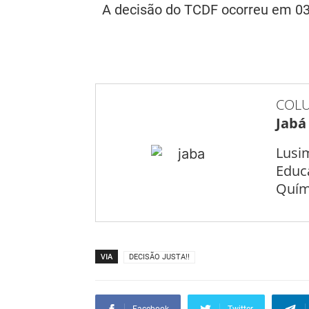
A decisão do TCDF ocorreu em 0
COLU
Jabá
Lusi
Educ
Quími
VIA
DECISÃO JUSTA!!