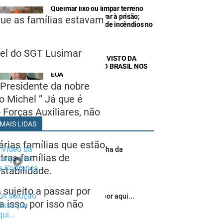
Queimar lixo ou limpar terreno
com fogo pode levar à prisão;
que as famílias estavam
seca amplia risco de incêndios no
Ce
vel do SGT Lusimar
TRUMP CANCELA VISTO DA
EMBAIXADORA DO BRASIL NOS
EUA
 Presidente da nobre
 Michel ” Já que é
Forças Auxiliares, não
MAIS LIDAS
árias famílias que estão
Vídeo da Campanha da
tras famílias de
Cobrança
stabilidade.
fevereiro 06, 2012
sujeito a passar por
A solução passa por aqui...
 isso, por isso não
agosto 15, 2012