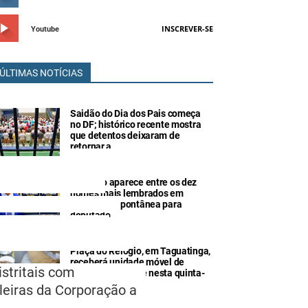
INSCREVER-SE
Youtube
ÚLTIMAS NOTÍCIAS
Saidão do Dia dos Pais começa
no DF; histórico recente mostra
que detentos deixaram de
retornar a
Hermeto aparece entre os dez
a de pensão de ex
nomes mais lembrados em
orporações, aos seus
pesquisa espontânea para
deputado
 desamparadas com
 por decisão do TCDF.
Praça do Relógio, em Taguatinga,
receberá unidade móvel de
istritais com
doação de sangue nesta quinta-
feira (6
ileiras da Corporação a