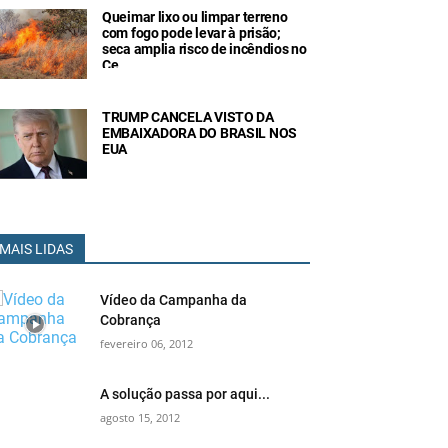
Queimar lixo ou limpar terreno
com fogo pode levar à prisão;
seca amplia risco de incêndios no
Ce
TRUMP CANCELA VISTO DA
EMBAIXADORA DO BRASIL NOS
EUA
MAIS LIDAS
Vídeo da Campanha da
Cobrança
fevereiro 06, 2012
A solução passa por aqui...
agosto 15, 2012