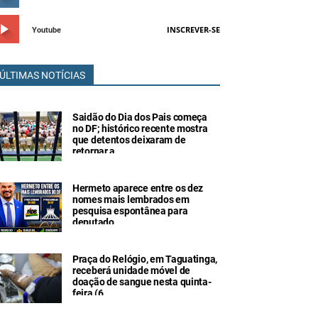
INSCREVER-SE
Youtube
ÚLTIMAS NOTÍCIAS
Saidão do Dia dos Pais começa
no DF; histórico recente mostra
que detentos deixaram de
retornar a
Hermeto aparece entre os dez
nomes mais lembrados em
pesquisa espontânea para
deputado
Praça do Relógio, em Taguatinga,
receberá unidade móvel de
doação de sangue nesta quinta-
feira (6