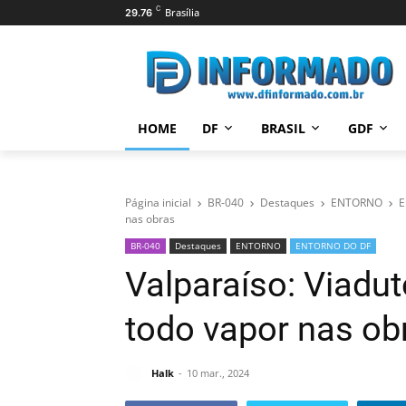
C
Brasília
29.76
HOME
DF
BRASIL
GDF
Página inicial
BR-040
Destaques
ENTORNO
E
nas obras
BR-040
Destaques
ENTORNO
ENTORNO DO DF
Valparaíso: Viadu
todo vapor nas ob
Halk
10 mar., 2024