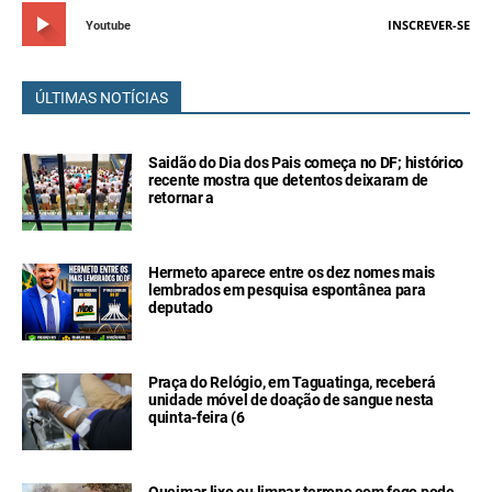
INSCREVER-SE
Youtube
ÚLTIMAS NOTÍCIAS
Saidão do Dia dos Pais começa no DF; histórico
recente mostra que detentos deixaram de
retornar a
Hermeto aparece entre os dez nomes mais
lembrados em pesquisa espontânea para
deputado
Praça do Relógio, em Taguatinga, receberá
unidade móvel de doação de sangue nesta
quinta-feira (6
Queimar lixo ou limpar terreno com fogo pode