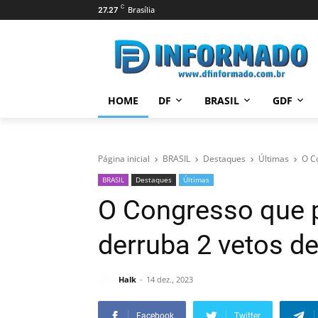
C
Brasília
27.27
HOME
DF
BRASIL
GDF
Página inicial
BRASIL
Destaques
Últimas
O C
BRASIL
Destaques
Últimas
O Congresso que 
derruba 2 vetos de
Halk
14 dez., 2023
Facebook
Twitter