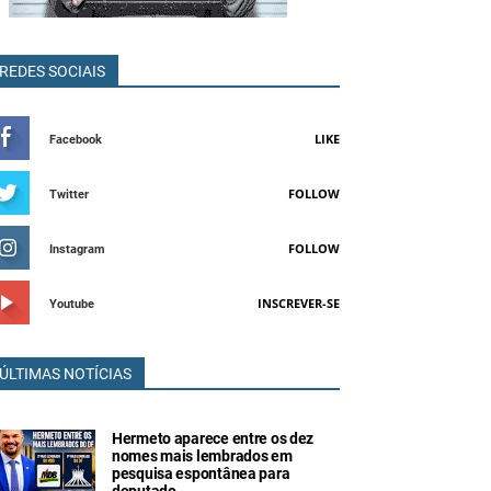
REDES SOCIAIS
LIKE
Facebook
FOLLOW
Twitter
FOLLOW
Instagram
INSCREVER-SE
Youtube
ÚLTIMAS NOTÍCIAS
Hermeto aparece entre os dez
nomes mais lembrados em
pesquisa espontânea para
deputado