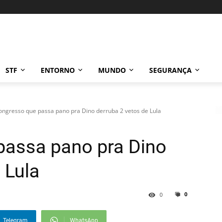
STF
ENTORNO
MUNDO
SEGURANÇA
ongresso que passa pano pra Dino derruba 2 vetos de Lula
passa pano pra Dino
 Lula
0
0
Telegram
WhatsApp