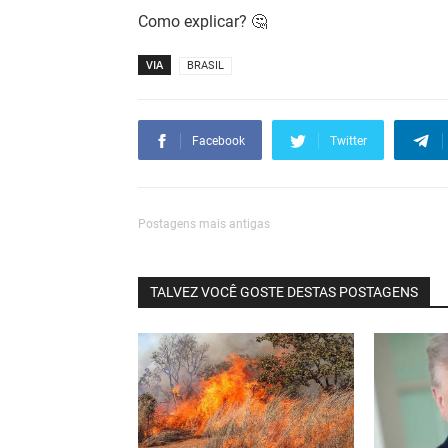
Como explicar? 🤔
VIA
BRASIL
Facebook
Twitter
Postagens mais antigas
TALVEZ VOCÊ GOSTE DESTAS POSTAGENS