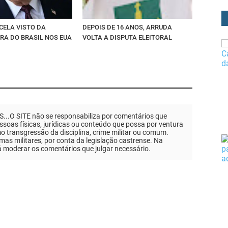
CELA VISTO DA
DEPOIS DE 16 ANOS, ARRUDA
RA DO BRASIL NOS EUA
VOLTA A DISPUTA ELEITORAL
.O SITE não se responsabiliza por comentários que
soas físicas, jurídicas ou conteúdo que possa por ventura
mo transgressão da disciplina, crime militar ou comum.
as militares, por conta da legislação castrense. Na
á moderar os comentários que julgar necessário.