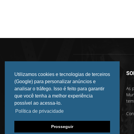
SO
Utilizamos cookies e tecnologias de terceiros
(Google) para personalizar anúncios e
As p
analisar o tráfego. Isso é feito para garantir
Mun
que você tenha a melhor experiência
temp
possível ao acessa-lo.
Política de privacidade
Con
Prosseguir