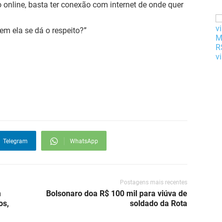
o online, basta ter conexão com internet de onde quer
em ela se dá o respeito?”
Telegram
WhatsApp
Postagens mais recentes
m
Bolsonaro doa R$ 100 mil para viúva de
os,
soldado da Rota