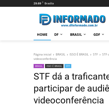
C
Brasília
29.69
HOME
DF
BRASIL
GDF
Página inicial
BRASIL
ISSO É BRASIL
STF
STF d
videoconferência
BRASIL
ISSO É BRASIL
STF
STF dá a traficante
participar de audi
videoconferência