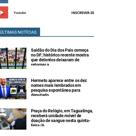
INSCREVER-SE
Youtube
ÚLTIMAS NOTÍCIAS
Saidão do Dia dos Pais começa
no DF; histórico recente mostra
que detentos deixaram de
retornar a
Hermeto aparece entre os dez
nomes mais lembrados em
pesquisa espontânea para
deputado
Praça do Relógio, em Taguatinga,
receberá unidade móvel de
doação de sangue nesta quinta-
feira (6