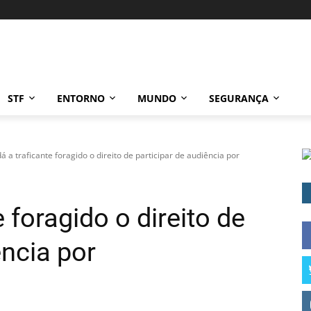
STF
ENTORNO
MUNDO
SEGURANÇA
á a traficante foragido o direito de participar de audiência por
 foragido o direito de
ência por