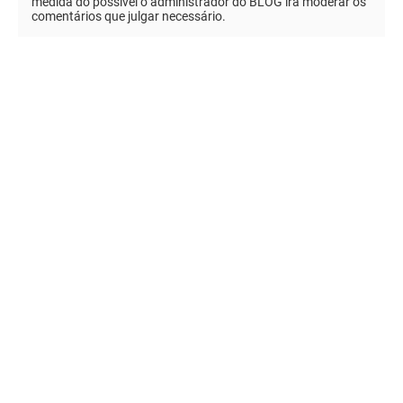
medida do possível o administrador do BLOG irá moderar os
comentários que julgar necessário.