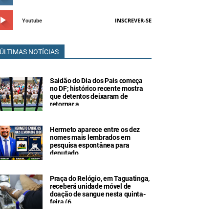
INSCREVER-SE
Youtube
ÚLTIMAS NOTÍCIAS
Saidão do Dia dos Pais começa
no DF; histórico recente mostra
que detentos deixaram de
retornar a
Hermeto aparece entre os dez
nomes mais lembrados em
pesquisa espontânea para
deputado
Praça do Relógio, em Taguatinga,
receberá unidade móvel de
doação de sangue nesta quinta-
feira (6