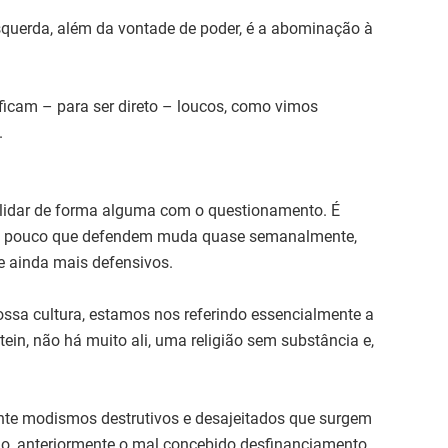
squerda, além da vontade de poder, é a abominação à
ficam – para ser direto – loucos, como vimos
.
lidar de forma alguma com o questionamento. É
e o pouco que defendem muda quase semanalmente,
e ainda mais defensivos.
ssa cultura, estamos nos referindo essencialmente a
ein, não há muito ali, uma religião sem substância e,
ente modismos destrutivos e desajeitados que surgem
o, anteriormente o mal concebido desfinanciamento