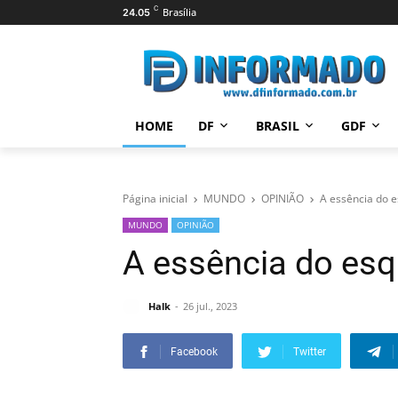
C
Brasília
24.05
HOME
DF
BRASIL
GDF
Página inicial
MUNDO
OPINIÃO
A essência do 
MUNDO
OPINIÃO
A essência do esq
Halk
26 jul., 2023
Facebook
Twitter