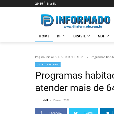
C
Brasília
29.35
HOME
DF
BRASIL
GDF
Página inicial
DISTRITO FEDERAL
Programas habita
DISTRITO FEDERAL
Programas habitac
atender mais de 6
Halk
15 ago., 2022
Facebook
Twitter