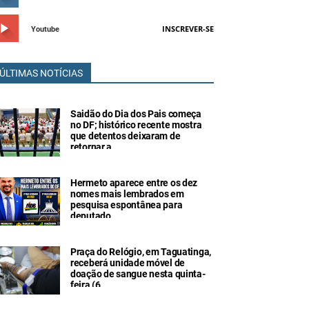
INSCREVER-SE
Youtube
ÚLTIMAS NOTÍCIAS
Saidão do Dia dos Pais começa
no DF; histórico recente mostra
que detentos deixaram de
retornar a
Hermeto aparece entre os dez
nomes mais lembrados em
pesquisa espontânea para
deputado
Praça do Relógio, em Taguatinga,
receberá unidade móvel de
doação de sangue nesta quinta-
feira (6