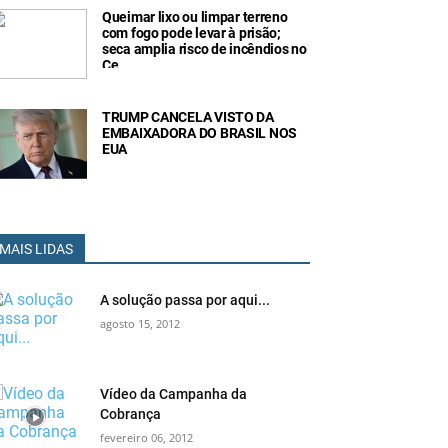
Queimar lixo ou limpar terreno
com fogo pode levar à prisão;
seca amplia risco de incêndios no
Ce
TRUMP CANCELA VISTO DA
EMBAIXADORA DO BRASIL NOS
EUA
MAIS LIDAS
A solução passa por aqui...
agosto 15, 2012
Vídeo da Campanha da
Cobrança
fevereiro 06, 2012