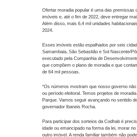
Ofertar moradia popular é uma das premissas d
imóveis e, até o fim de 2022, deve entregar mai
Além disso, mais 6,4 mil unidades habitacionai
2024. 
Esses imóveis estão espalhados por seis cidad
Samambaia, São Sebastião e Sol Nascente/Pôr 
executado pela Companhia de Desenvolvimento H
que compõem o plano de moradia e que contam 
de 64 mil pessoas. 
“Os números mostram que nosso governo não p
ou período eleitoral. Temos projetos de moradi
Parque. Vamos seguir avançando no sentido de 
governador Ibaneis Rocha. 
Para participar dos sorteios da Codhab é preciso
idade ou emancipado na forma da lei, morar no 
outro imóvel. A renda familiar também não pode