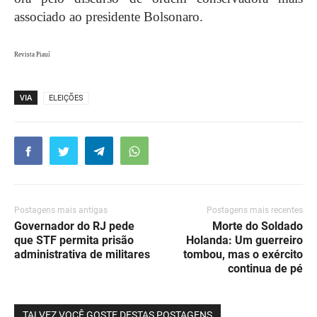
associado ao presidente Bolsonaro.
Revista Piauí
VIA
ELEIÇÕES
Postagens mais antigas
Postagens mais recentes
Governador do RJ pede
Morte do Soldado
que STF permita prisão
Holanda: Um guerreiro
administrativa de militares
tombou, mas o exército
continua de pé
TALVEZ VOCÊ GOSTE DESTAS POSTAGENS