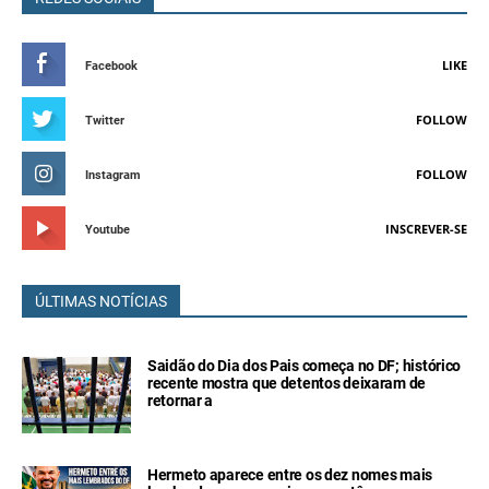
LIKE
Facebook
FOLLOW
Twitter
FOLLOW
Instagram
INSCREVER-SE
Youtube
ÚLTIMAS NOTÍCIAS
Saidão do Dia dos Pais começa no DF; histórico
recente mostra que detentos deixaram de
retornar a
Hermeto aparece entre os dez nomes mais