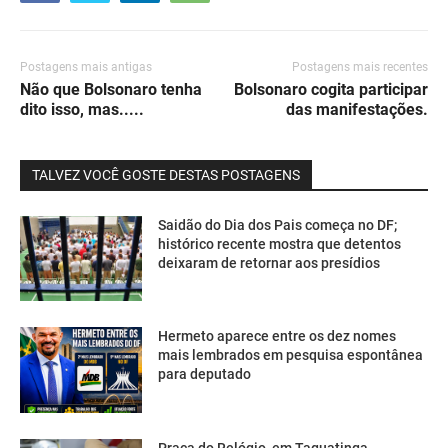
Postagens mais antigas
Postagens mais recentes
Não que Bolsonaro tenha
Bolsonaro cogita participar
dito isso, mas.....
das manifestações.
TALVEZ VOCÊ GOSTE DESTAS POSTAGENS
Saidão do Dia dos Pais começa no DF;
histórico recente mostra que detentos
deixaram de retornar aos presídios
Hermeto aparece entre os dez nomes
mais lembrados em pesquisa espontânea
para deputado
Praça do Relógio, em Taguatinga,