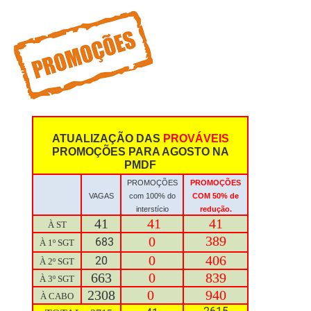
ATUALIZAÇÃO DAS
PROVÁVEIS
PROMOÇÕES PARA AGOSTO NA
PMDF
PROMOÇÕES
PROMOÇÕES
VAGAS
com 100% do
COM 50% de
interstício
redução.
41
41
41
À ST
389
0
683
À 1º SGT
0
406
20
À 2º SGT
663
0
839
À 3º SGT
2308
0
940
À CABO