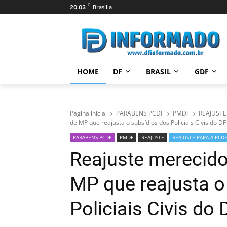
C
Brasília
20.03
HOME
DF
BRASIL
GDF
Página inicial
PARABENS PCDF
PMDF
REAJUSTE
de MP que reajusta o subsídios dos Policiais Civis do DF
PARABENS PCDF
PMDF
REAJUSTE
REAJUSTE PARA A PCDF
Reajuste merecido!
MP que reajusta o
Policiais Civis do 