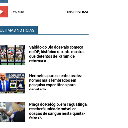
INSCREVER-SE
Youtube
ÚLTIMAS NOTÍCIAS
Saidão do Dia dos Pais começa
no DF; histórico recente mostra
que detentos deixaram de
retornar a
Hermeto aparece entre os dez
nomes mais lembrados em
pesquisa espontânea para
deputado
Praça do Relógio, em Taguatinga,
receberá unidade móvel de
doação de sangue nesta quinta-
feira (6