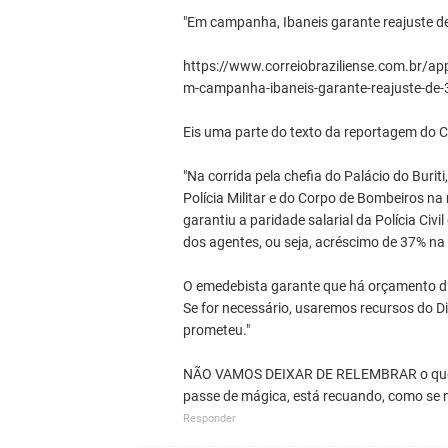
"Em campanha, Ibaneis garante reajuste de 3
https://www.correiobraziliense.com.br/a
m-campanha-ibaneis-garante-reajuste-de-37
Eis uma parte do texto da reportagem do
"Na corrida pela chefia do Palácio do Buri
Polícia Militar e do Corpo de Bombeiros n
garantiu a paridade salarial da Polícia Civ
dos agentes, ou seja, acréscimo de 37% n
O emedebista garante que há orçamento dis
Se for necessário, usaremos recursos do Di
prometeu."
NÃO VAMOS DEIXAR DE RELEMBRAR o que o
passe de mágica, está recuando, como se n
Responder