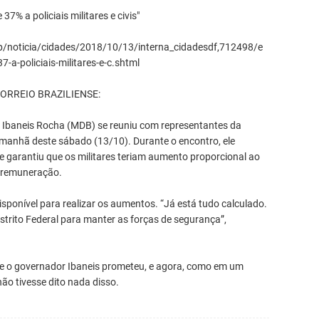
7% a policiais militares e civis"
pp/noticia/cidades/2018/10/13/interna_cidadesdf,712498/e
-a-policiais-militares-e-c.shtml
 CORREIO BRAZILIENSE:
ti, Ibaneis Rocha (MDB) se reuniu com representantes da
a manhã deste sábado (13/10). Durante o encontro, ele
il e garantiu que os militares teriam aumento proporcional ao
a remuneração.
ponível para realizar os aumentos. “Já está tudo calculado.
strito Federal para manter as forças de segurança”,
 governador Ibaneis prometeu, e agora, como em um
ão tivesse dito nada disso.