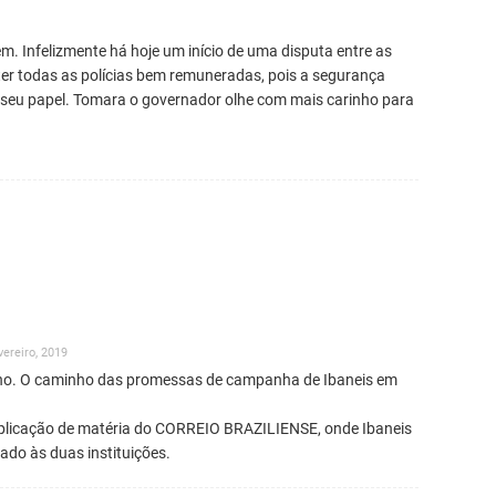
m. Infelizmente há hoje um início de uma disputa entre as
m ter todas as polícias bem remuneradas, pois a segurança
seu papel. Tomara o governador olhe com mais carinho para
evereiro, 2019
ho. O caminho das promessas de campanha de Ibaneis em
plicação de matéria do CORREIO BRAZILIENSE, onde Ibaneis
do às duas instituições.