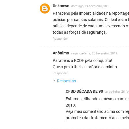
Unknown
domingo, 24 fevereiro, 2019
Parabéns pela imparcialidade na reportage
polícias por causas salariais. O ideal é si
pública depende de cada uma exercendo o 
todas as forças de segurança.
Responder
Anônimo
segunda-feira, 25 fevereiro, 2019
Parabéns à PCDF pela conquista!
Que a pm trilhe seu próprio caminho
Responder
Respostas
CFSD DÉCADA DE 90
terça-feira, 26 f
Estamos trilhando o mesmo camin
2018.
Veja meu comentário acima com re
prometeu dar tratamento assemelha