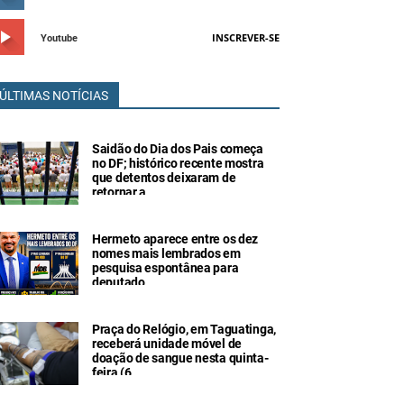
INSCREVER-SE
Youtube
ÚLTIMAS NOTÍCIAS
Saidão do Dia dos Pais começa
no DF; histórico recente mostra
que detentos deixaram de
retornar a
Hermeto aparece entre os dez
nomes mais lembrados em
pesquisa espontânea para
deputado
Praça do Relógio, em Taguatinga,
receberá unidade móvel de
doação de sangue nesta quinta-
feira (6