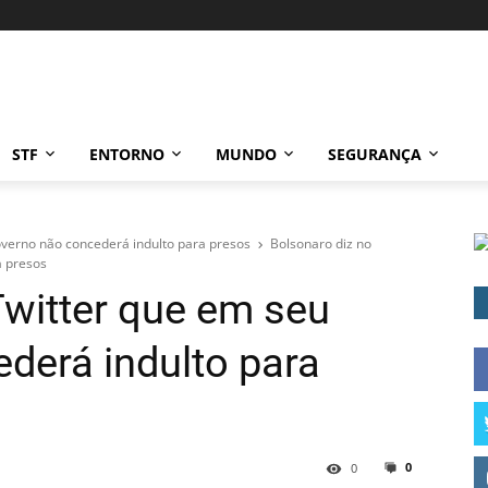
STF
ENTORNO
MUNDO
SEGURANÇA
overno não concederá indulto para presos
Bolsonaro diz no
a presos
Twitter que em seu
derá indulto para
0
0