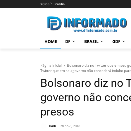
C
Brasília
20.65
HOME
DF
BRASIL
GDF
Página inicial
Bolsonaro diz no Twitter que em seu g
Twitter que em seu governo não concederá indulto par
Bolsonaro diz no 
governo não conce
presos
Halk
28 nov., 2018