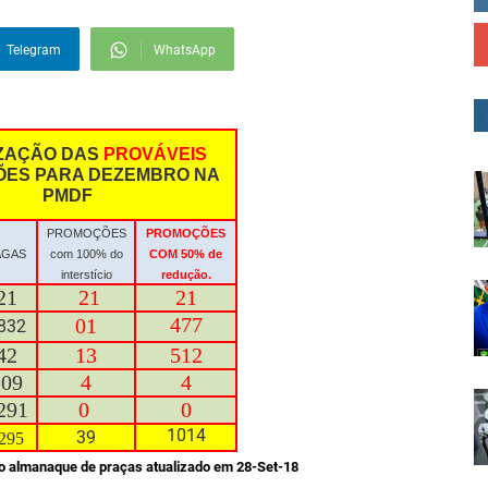
Telegram
WhatsApp
ZAÇÃO DAS
PROVÁVEIS
ES PARA DEZEMBRO NA
PMDF
PROMOÇÕES
PROMOÇÕES
AGAS
com 100% do
COM 50% de
interstício
redução.
21
21
21
477
01
32
42
13
512
109
4
4
291
0
0
1014
39
295
o almanaque de praças atualizado em 28-Set-18