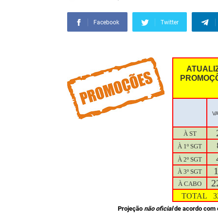
Facebook
Twitter
ATUALI
PROMOÇÕ
V
À ST
8
À 1º SGT
À 2º SGT
À 3º SGT
2
À CABO
TOTAL 3
Projeção
não oficial
de acordo com 