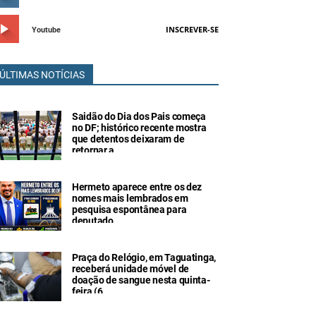
INSCREVER-SE
Youtube
ÚLTIMAS NOTÍCIAS
Saidão do Dia dos Pais começa
no DF; histórico recente mostra
que detentos deixaram de
retornar a
Hermeto aparece entre os dez
nomes mais lembrados em
pesquisa espontânea para
deputado
Praça do Relógio, em Taguatinga,
receberá unidade móvel de
doação de sangue nesta quinta-
feira (6