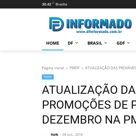
C
Brasília
30.42
HOME
DF
BRASIL
GDF
Página inicial
PMDF
ATUALIZAÇÃO DAS PROVÁVE
PMDF
ATUALIZAÇÃO DA
PROMOÇÕES DE 
DEZEMBRO NA P
Halk
04 out., 2018