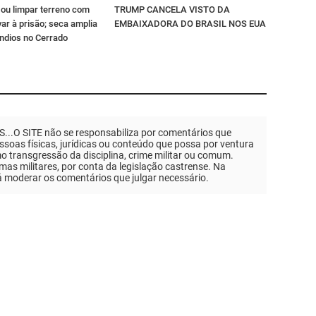
 ou limpar terreno com
TRUMP CANCELA VISTO DA
var à prisão; seca amplia
EMBAIXADORA DO BRASIL NOS EUA
êndios no Cerrado
.O SITE não se responsabiliza por comentários que
soas físicas, jurídicas ou conteúdo que possa por ventura
mo transgressão da disciplina, crime militar ou comum.
as militares, por conta da legislação castrense. Na
á moderar os comentários que julgar necessário.