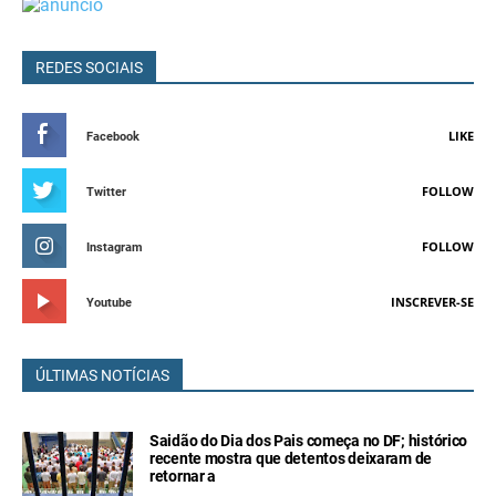
REDES SOCIAIS
LIKE
Facebook
FOLLOW
Twitter
FOLLOW
Instagram
INSCREVER-SE
Youtube
ÚLTIMAS NOTÍCIAS
Saidão do Dia dos Pais começa no DF; histórico
recente mostra que detentos deixaram de
retornar a