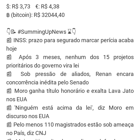
$: R$ 3,73 €: R$ 4,38
฿ (bitcoin): R$ 32044,40
👇📝 #SummingUpNews ⌛👇
📰 INSS: prazo para segurado marcar perícia acaba
hoje
📰 Após 3 meses, nenhum dos 15 projetos
prioritários do governo vira lei
📰 Sob pressão de aliados, Renan encara
concorrência inédita pelo Senado
📰 Moro ganha título honorário e exalta Lava Jato
nos EUA
📰'Ninguém está acima da lei', diz Moro em
discurso nos EUA
📰 Pelo menos 110 magistrados estão sob ameaça
no País, diz CNJ