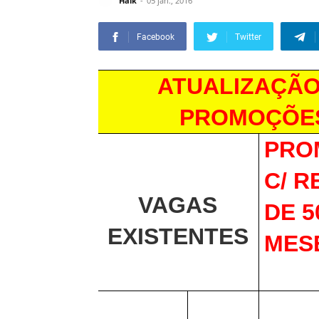
Halk
05 jan., 2016
Facebook
Twitter
ATUALIZAÇÃO
PROMOÇÕES 
PRO
C/ 
VAGAS
DE 5
EXISTENTES
MES