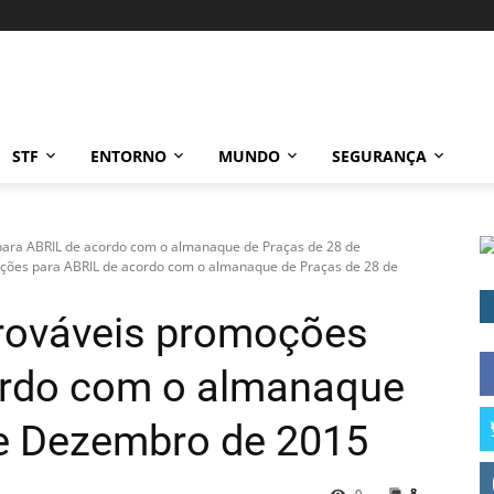
STF
ENTORNO
MUNDO
SEGURANÇA
para ABRIL de acordo com o almanaque de Praças de 28 de
oções para ABRIL de acordo com o almanaque de Praças de 28 de
prováveis promoções
ordo com o almanaque
de Dezembro de 2015
8
0