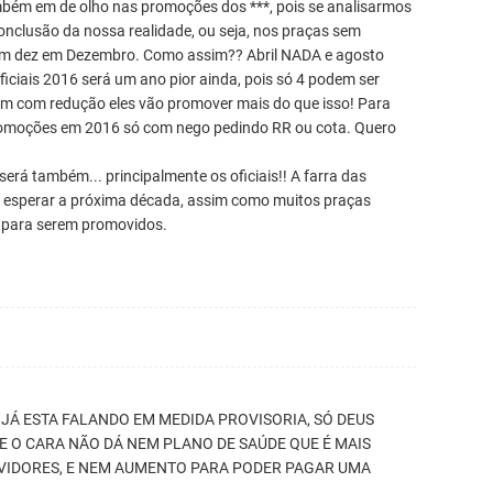
ém em de olho nas promoções dos ***, pois se analisarmos
clusão da nossa realidade, ou seja, nos praças sem
 dez em Dezembro. Como assim?? Abril NADA e agosto
ciais 2016 será um ano pior ainda, pois só 4 podem ser
m com redução eles vão promover mais do que isso! Para
promoções em 2016 só com nego pedindo RR ou cota. Quero
rá também... principalmente os oficiais!! A farra das
ue esperar a próxima década, assim como muitos praças
 para serem promovidos.
JÁ ESTA FALANDO EM MEDIDA PROVISORIA, SÓ DEUS
E O CARA NÃO DÁ NEM PLANO DE SAÚDE QUE É MAIS
RVIDORES, E NEM AUMENTO PARA PODER PAGAR UMA