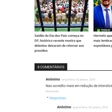
Saidão do Dia dos Pais começa no
Hermeto apa
DF; histórico recente mostra que
mais lembra
detentos deixaram de retornar aos
espontânea 
presídios
8 COMENTÁRIOS
Anônimo
terça-feira, 05 janeiro, 2016
Nao acredito mais em redução de interstici
Responder
Respostas
Anônimo
quarta-feira, 06 janeiro, 2016