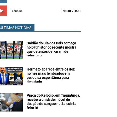
INSCREVER-SE
Youtube
ÚLTIMAS NOTÍCIAS
Saidão do Dia dos Pais começa
no DF; histórico recente mostra
que detentos deixaram de
retornar a
Hermeto aparece entre os dez
nomes mais lembrados em
pesquisa espontânea para
deputado
Praça do Relógio, em Taguatinga,
receberá unidade móvel de
doação de sangue nesta quinta-
feira (6