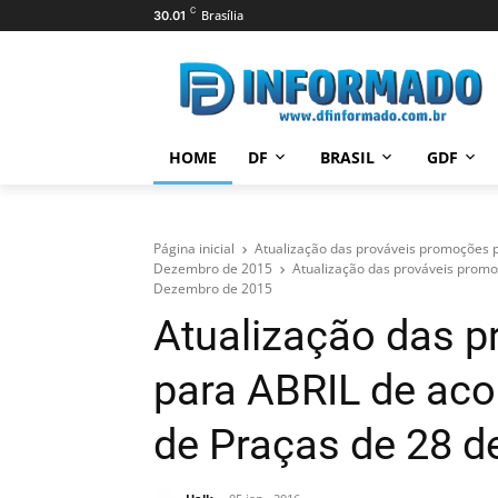
C
Brasília
30.01
HOME
DF
BRASIL
GDF
Página inicial
Atualização das prováveis promoções 
Dezembro de 2015
Atualização das prováveis prom
Dezembro de 2015
Atualização das 
para ABRIL de ac
de Praças de 28 