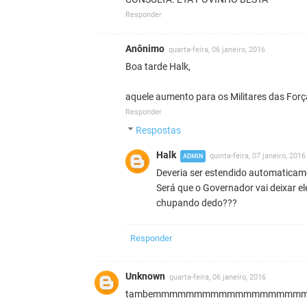
Responder
Anônimo
quarta-feira, 06 janeiro, 2016
Boa tarde Halk,
aquele aumento para os Militares das For
Responder
Respostas
Halk
quinta-feira, 07 janeiro, 2016
Deveria ser estendido automaticame
Será que o Governador vai deixar el
chupando dedo???
Responder
Unknown
quarta-feira, 06 janeiro, 2016
tambemmmmmmmmmmmmmmmmm