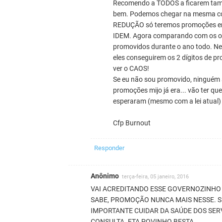
Recomendo a TODOS a ficarem tamb
bem. Podemos chegar na mesma con
REDUÇÃO só teremos promoções em
IDEM. Agora comparando com os ofi
promovidos durante o ano todo. Ne
eles conseguirem os 2 dígitos de 
ver o CAOS!
Se eu não sou promovido, ninguém se
promoções mijo já era... vão ter q
esperaram (mesmo com a lei atual)
Cfp Burnout
Responder
Anônimo
terça-feira, 05 janeiro, 2016
VAI ACREDITANDO ESSE GOVERNOZINHO 
SABE, PROMOÇÃO NUNCA MAIS NESSE. S
IMPORTANTE CUIDAR DA SAÚDE DOS SE
CONSULTA. ETA POVINHO BESTA