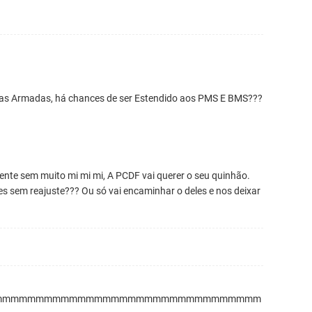
ças Armadas, há chances de ser Estendido aos PMS E BMS???
nte sem muito mi mi mi, A PCDF vai querer o seu quinhão.
es sem reajuste??? Ou só vai encaminhar o deles e nos deixar
mmmmmmmmmmmmmmmmmmmmmmmmmmmmmmmmm