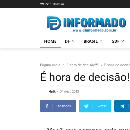
C
Brasília
29.72
HOME
DF
BRASIL
GDF
Página inicial
É hora de decisão!!!!
É hora de decisão
É hora de decisão!!
Halk
04 dez., 2015
Facebook
Twitter