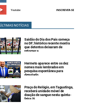
INSCREVER-SE
Youtube
ÚLTIMAS NOTÍCIAS
Saidão do Dia dos Pais começa
no DF; histórico recente mostra
que detentos deixaram de
retornar a
Hermeto aparece entre os dez
nomes mais lembrados em
pesquisa espontânea para
deputado
Praça do Relógio, em Taguatinga,
receberá unidade móvel de
doação de sangue nesta quinta-
feira (6