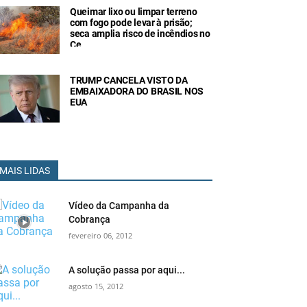
Queimar lixo ou limpar terreno
com fogo pode levar à prisão;
seca amplia risco de incêndios no
Ce
TRUMP CANCELA VISTO DA
EMBAIXADORA DO BRASIL NOS
EUA
MAIS LIDAS
Vídeo da Campanha da
Cobrança
fevereiro 06, 2012
A solução passa por aqui...
agosto 15, 2012