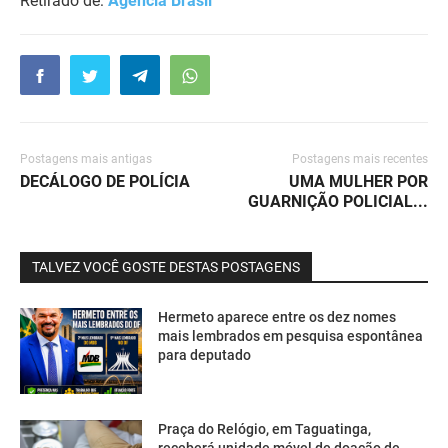
Retirado de:
Agência Brasil
Postagens mais antigas
Postagens mais recentes
DECÁLOGO DE POLÍCIA
UMA MULHER POR
GUARNIÇÃO POLICIAL...
TALVEZ VOCÊ GOSTE DESTAS POSTAGENS
Hermeto aparece entre os dez nomes
mais lembrados em pesquisa espontânea
para deputado
Praça do Relógio, em Taguatinga,
receberá unidade móvel de doação de