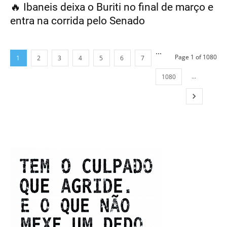
🔥 Ibaneis deixa o Buriti no final de março e
entra na corrida pelo Senado
...
Page 1 of 1080
1
2
3
4
5
6
7
...
1080